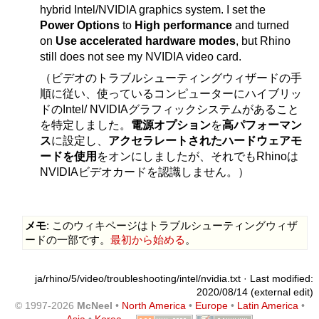
hybrid Intel/NVIDIA graphics system. I set the
Power Options
to
High performance
and turned
on
Use accelerated hardware modes
, but Rhino
still does not see my NVIDIA video card.
（ビデオのトラブルシューティングウィザードの手
順に従い、使っているコンピューターにハイブリッ
ドのIntel/ NVIDIAグラフィックシステムがあること
を特定しました。
電源オプション
を
高パフォーマン
ス
に設定し、
アクセラレートされたハードウェアモ
ードを使用
をオンにしましたが、それでもRhinoは
NVIDIAビデオカードを認識しません。）
メモ
: このウィキページはトラブルシューティングウィザ
ードの一部です。
最初から始める
。
ja/rhino/5/video/troubleshooting/intel/nvidia.txt
· Last modified:
2020/08/14 (external edit)
© 1997-2026
McNeel
•
North America
•
Europe
•
Latin America
•
Asia
•
Korea