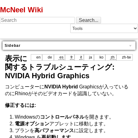
McNeel Wiki
Sidebar
表示に
en
de
es
fr
it
ja
ko
zh
zh-tw
関するトラブルシューティング:
NVIDIA Hybrid Graphics
コンピューターに
NVIDIA Hybrid
Graphicsが入っている
のにRhinoがそのビデオカードを認識していない。
修正するには:
Windowsの
コントロールパネル
を開きます。
電源オプション
アプレットに移動します。
プランを
高パフォーマンス
に設定します。
Windows を
再起動します
。