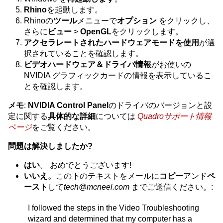
Rhino
を起動します。
Rhinoの
ツール
メニューで
オプション
をクリックし、
さらに
ビュー
>
OpenGL
をクリックします。
アクセラレートされたハードウェアモードを使用
が選
択されていることを確認します。
ビデオハードウェア＆ドライバ情報
がお使いの
NVIDIA グラフィックカードの情報を表示しているこ
とを確認します。
メモ
:
NVIDIA Control Panel
のドライバのバージョンと設
定に関する
具体的な詳細
については
Quadroサポート情報
ページ
をご覧ください。
問題は解決しましたか?
はい
。 おめでとうございます!
いいえ。
この下のテキストをメールに
コピー
アンド
ペ
ースト
して
tech@mcneel.com
までご送信ください。:
I followed the steps in the Video Troubleshooting
wizard and determined that my computer has a