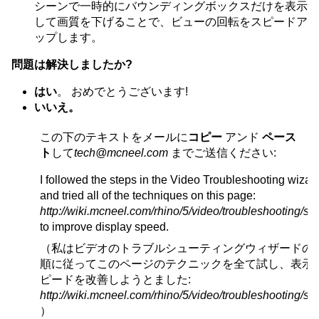
シーンで一時的にバウンディングボックスだけを表示
して画質を下げることで、ビューの回転をスピードア
ップします。
問題は解決しましたか?
はい
。 おめでとうございます!
いいえ。
この下のテキストをメールに
コピー
アンド
ペース
ト
して
tech@mcneel.com
までご送信ください:
I followed the steps in the Video Troubleshooting wizar
and tried all of the techniques on this page:
http://wiki.mcneel.com/rhino/5/video/troubleshooting/sl
to improve display speed.
（私はビデオのトラブルシューティングウィザードの
順に従ってこのページのテクニックを全て試し、表示
ピードを改善しようとました:
http://wiki.mcneel.com/rhino/5/video/troubleshooting/sl
）