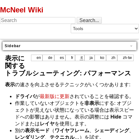
McNeel Wiki
Sidebar
表示に
en
de
es
fr
it
ja
ko
zh
zh-tw
関する
トラブルシューティング: パフォーマンス
表示
の速さを向上させるテクニックがいくつかあります:
ドライバ
が
最新版に更新
されていることを確認する。
作業していないオブジェクトを
非表示
にする: オブジ
ェクトが見えない状態になっている場合は表示スピー
ドへの影響はありません。表示の調整には
Hide
コマ
ンドまたは
レイヤ
を使用します。
別の
表示モード
（
ワイヤフレーム
、
シェーディング
、
レンダリング
、
テクニカル
…）を試す。