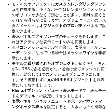
モデルのオブジェクトに
カスタムレンダリングメッシ
ュ
を作成する。小さなパーツはレンダリングメッシュ
のポリゴンが少なくて済むことが多く、距離を置くと
それでも滑らかに見えます。オブジェクトごとのカス
タムメッシュは
オブジェクトのプロパティ
パネルで設
定できます。
表示
パネルで
アイソカーブ
のチェックを外します。こ
れはアクティブな表示モードのみを変更します。
ポリゴンメッシュモデルで作業し、表示モードがシェ
ーディングになっている場合は
メッシュワイヤ
を非表
示にします。
モデルに
繰り返されたオブジェクト
が多くあり、それ
がNURBSである必要がない場合は全てメッシュに変
換し、結合して1つのメッシュオブジェクトにしま
す。その後忘れずに元のNURBSオブジェクトを非表
示にしておきましょう。
Rhinoオプション
>
ビュー
>
表示モード
で、表示モー
ドをデフォルトの設定にリセットします。
表示
パネル（パネルメニュー > 表示）の
バウンディ
ングボックス表示
を設定すると、大きいものや複雑な