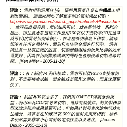
評論：
雷射切割適用於 [在一張將用還當作桌布的
織品
上切
割出圖案]。 請至此網站了解更多關於雷射織品切割：
http://www.synrad.com/search_apps/materials/Plastics.htm
。 處理樣品很容易，所以如果可以，就在當地找一系列的
樣品。請注意通常這項工作是用100瓦以下低功率(30瓦通常
就可以)的雷射切割來執行，在這種低功率底下作業，請確
認沒有任何金屬材料，因為它無法對金屬進行切割。 還有
請注意一旦有正確的設置，切割聚酯纖維的效果比棉的效果
還要好，因為在切割聚酯纖維的同時也會順便將切割邊緣封
閉。 [Ken Miller - 2005-11-10]
評論：:
有了新的V4 列印模式，雷射可以從Rhino直接做切
割，不需要轉換成線、聚合線或是弧形之類的，而且速度更
快了。
評論：
我認為30瓦太多了，我們用.004“PET薄膜做的原
型，利用35瓦CO2雷射來切割，邊緣有點燒焦。對於製作原
型來說這樣的成果算還可以，但如果針對發表來說的話就無
法接受。就算是在10或15瓦.009”的雷射光束來切割，操作
者仍然需要非常小心雷射的電源設置以及速度。 [Jensen
Didulo - 2005-11-10]