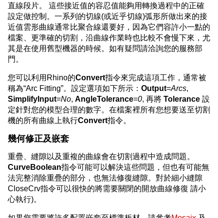
直線段片。 這些接近值的容忍值能夠用轉換過程中的正確
設定做控制。一系列的切線(或近乎切線)弧形所做出來的接
近值雲形曲線通常比聚合線還要好，因為它們容許小一點的
檔案、更準確的切割，沿曲線作業時也比較不會慢下來，尤
其是在使用舊型機器的時候。如有疑問請洽詢您的服務部
門。
您可以利用Rhino的
Convert
指令來完成這項工作，通常被
稱為“Arc Fitting”。設定選項如下所示：
Output
=
Arcs
,
SimplifyInput
=
No
,
AngleTolerance
=
0
, 再將
Tolerance
設
定針對您的模型合理的數字。在檔案裡所有您想要送至切割
機的所有曲線上執行
Convert
指令。
幾何修正及嵌套
重疊、縫隙以及重複的曲線會在切割過程中造成問題。
CurveBoolean
指令可能可以解決這些問題，但也有可能無
法完整消除重疊的部分，也無法修復縫隙。對於細小縫隙
CloseCrv指令可以很快的將需要關閉的開放曲線修復 請小
心執行)。
如果您需要將許多配置嵌套至標準板材，請參考
Mosaix
及