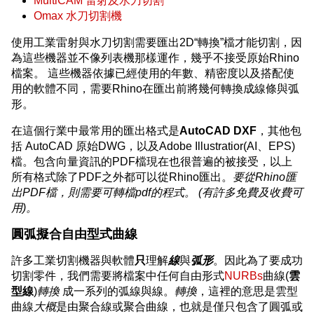
MultiCAM 雷射及水刀切割
Omax 水刀切割機
使用工業雷射與水刀切割需要匯出2D“轉換”檔才能切割，因
為這些機器並不像列表機那樣運作，幾乎不接受原始Rhino
檔案。 這些機器依據已經使用的年數、精密度以及搭配使
用的軟體不同，需要Rhino在匯出前將幾何轉換成線條與弧
形。
在這個行業中最常用的匯出格式是
AutoCAD DXF
，其他包
括 AutoCAD 原始DWG，以及Adobe Illustratior(AI、EPS)
檔。包含向量資訊的PDF檔現在也很普遍的被接受，以上
所有格式除了PDF之外都可以從Rhino匯出。
要從Rhino匯
出PDF檔，則需要可轉檔pdf的程式。 (有許多免費及收費可
用)。
圓弧擬合自由型式曲線
許多工業切割機器與軟體
只
理解
線
與
弧形
。因此為了要成功
切割零件，我們需要將檔案中任何自由形式
NURBs
曲線(
雲
型線
)
轉換
成一系列的弧線與線。
轉換
，這裡的意思是雲型
曲線
大概
是由聚合線或聚合曲線，也就是僅只包含了圓弧或