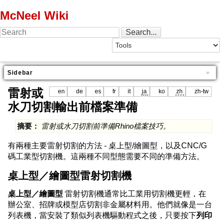
McNeel Wiki
Sidebar
雷射或
en
de
es
fr
it
ja
ko
zh
zh-tw
水刀切割輸出前檔案準備
摘要：
雷射或水刀切割前準備Rhino檔案技巧。
有兩種主要雷射切割的方法 - 桌上型/繪圖型，以及CNC/G
碼工業型切割機。這兩種不同型態需要不同的準備方法。
桌上型／繪圖型雷射切割機
桌上型／繪圖型
雷射切割機通常比工業用切割機更輕，在
辦公室、招牌或模型店切割非金屬材料用。他們就像是一台
列表機，當安裝了類似列表機驅動程式之後，只要按下
列印