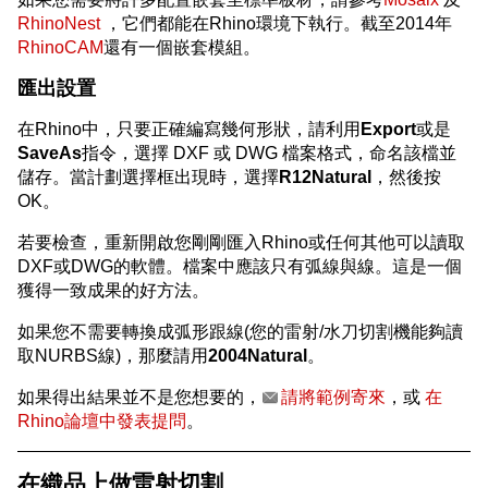
RhinoNest
，它們都能在Rhino環境下執行。截至2014年
RhinoCAM
還有一個嵌套模組。
匯出設置
在Rhino中，只要正確編寫幾何形狀，請利用
Export
或是
SaveAs
指令，選擇 DXF 或 DWG 檔案格式，命名該檔並
儲存。當計劃選擇框出現時，選擇
R12Natural
，然後按
OK。
若要檢查，重新開啟您剛剛匯入Rhino或任何其他可以讀取
DXF或DWG的軟體。檔案中應該只有弧線與線。這是一個
獲得一致成果的好方法。
如果您不需要轉換成弧形跟線(您的雷射/水刀切割機能夠讀
取NURBS線)，那麼請用
2004Natural
。
如果得出結果並不是您想要的，
請將範例寄來
，或
在
Rhino論壇中發表提問
。
在織品上做雷射切割