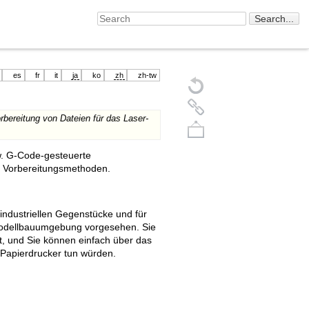
es
fr
it
ja
ko
zh
zh-tw
bereitung von Dateien für das Laser-
w. G-Code-gesteuerte
he Vorbereitungsmethoden.
e industriellen Gegenstücke und für
r Modellbauumgebung vorgesehen. Sie
rt, und Sie können einfach über das
Back to top
Papierdrucker tun würden.