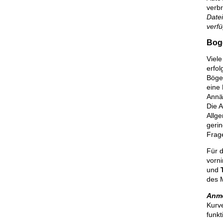
verb
Datei
verfü
Bog
Viel
erfol
Böge
eine
Annä
Die A
Allge
geri
Frage
Für 
vorni
und
des 
Anm
Kurv
funkt