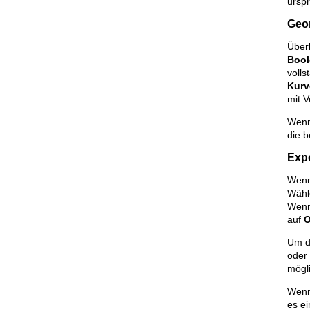
ursp
Geo
Über
Bool
volls
Kurv
mit V
Wenn 
die b
Expo
Wenn 
Wähl
Wenn
auf
Um di
oder 
mögli
Wenn
es e