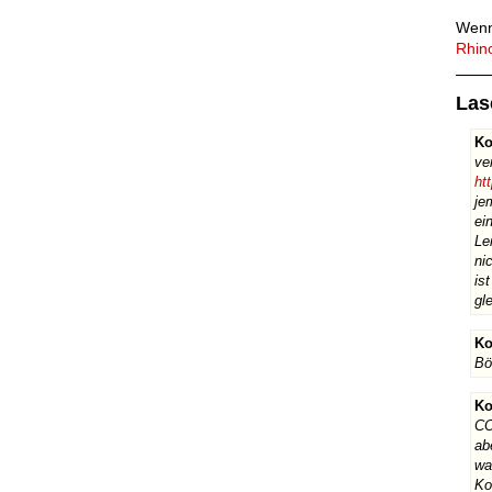
Wenn
Rhin
Las
Ko
ve
ht
je
ei
Le
ni
is
gl
Ko
Bö
Ko
CO
ab
wa
Ko