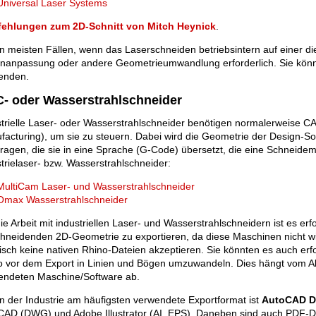
Universal Laser Systems
ehlungen zum 2D-Schnitt von Mitch Heynick
.
n meisten Fällen, wenn das Laserschneiden betriebsintern auf einer die
nanpassung oder andere Geometrieumwandlung erforderlich. Sie kön
enden.
- oder Wasserstrahlschneider
strielle Laser- oder Wasserstrahlschneider benötigen normalerweise
facturing), um sie zu steuern. Dabei wird die Geometrie der Design-S
ragen, die sie in eine Sprache (G-Code) übersetzt, die eine Schneidem
trielaser- bzw. Wasserstrahlschneider:
MultiCam Laser- und Wasserstrahlschneider
Omax Wasserstrahlschneider
ie Arbeit mit industriellen Laser- und Wasserstrahlschneidern ist es erfo
chneidenden 2D-Geometrie zu exportieren, da diese Maschinen nicht wi
isch keine nativen Rhino-Dateien akzeptieren. Sie könnten es auch er
o vor dem Export in Linien und Bögen umzuwandeln. Dies hängt vom Alt
endeten Maschine/Software ab.
n der Industrie am häufigsten verwendete Exportformat ist
AutoCAD 
CAD (DWG) und Adobe Illustrator (AI, EPS). Daneben sind auch PDF-D