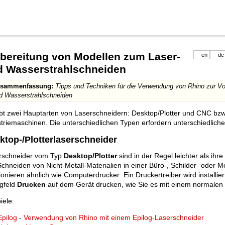
bereitung von Modellen zum Laser-
en
de
d Wasserstrahlschneiden
sammenfassung:
Tipps und Techniken für die Verwendung von Rhino zur Vor
d Wasserstrahlschneiden
ibt zwei Hauptarten von Laserschneidern: Desktop/Plotter und CNC bz
striemaschinen. Die unterschiedlichen Typen erfordern unterschiedlic
ktop-/Plotterlaserschneider
rschneider vom Typ
Desktop/Plotter
sind in der Regel leichter als ihr
Schneiden von Nicht-Metall-Materialien in einer Büro-, Schilder- ode
ionieren ähnlich wie Computerdrucker: Ein Druckertreiber wird installie
ogfeld
Drucken
auf dem Gerät drucken, wie Sie es mit einem normalen 
iele:
Epilog
-
Verwendung von Rhino mit einem Epilog-Laserschneider