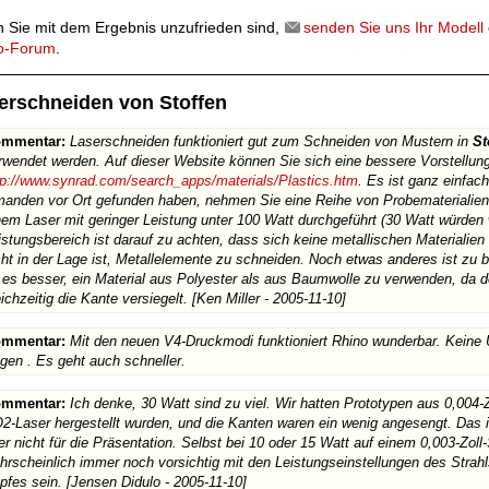
 Sie mit dem Ergebnis unzufrieden sind,
senden Sie uns Ihr Modell
o-Forum
.
erschneiden von Stoffen
mmentar:
Laserschneiden funktioniert gut zum Schneiden von Mustern in
St
rwendet werden. Auf dieser Website können Sie sich eine bessere Vorstellun
tp://www.synrad.com/search_apps/materials/Plastics.htm
. Es ist ganz einfac
manden vor Ort gefunden haben, nehmen Sie eine Reihe von Probematerialien. 
nem Laser mit geringer Leistung unter 100 Watt durchgeführt (30 Watt würden 
istungsbereich ist darauf zu achten, dass sich keine metallischen Materialien
cht in der Lage ist, Metallelemente zu schneiden. Noch etwas anderes ist zu b
t es besser, ein Material aus Polyester als aus Baumwolle zu verwenden, da 
eichzeitig die Kante versiegelt. [Ken Miller - 2005-11-10]
mmentar:
Mit den neuen V4-Druckmodi funktioniert Rhino wunderbar. Keine 
gen . Es geht auch schneller.
mmentar:
Ich denke, 30 Watt sind zu viel. Wir hatten Prototypen aus 0,004-
2-Laser hergestellt wurden, und die Kanten waren ein wenig angesengt. Das is
er nicht für die Präsentation. Selbst bei 10 oder 15 Watt auf einem 0,003-Zol
hrscheinlich immer noch vorsichtig mit den Leistungseinstellungen des Strah
pfes sein. [Jensen Didulo - 2005-11-10]