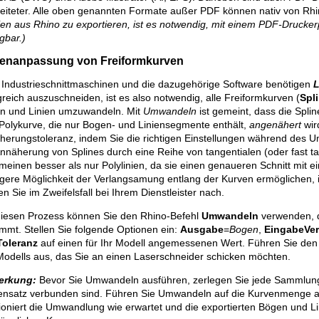
reiteter. Alle oben genannten Formate außer PDF können nativ von Rhi
en aus Rhino zu exportieren, ist es notwendig, mit einem PDF-Drucke
gbar.)
enanpassung von Freiformkurven
e Industrieschnittmaschinen und die dazugehörige Software benötigen
L
greich auszuschneiden, ist es also notwendig, alle Freiformkurven (
Spl
n und Linien umzuwandeln. Mit
Umwandeln
ist gemeint, dass die Splin
 Polykurve, die nur Bogen- und Liniensegmente enthält,
angenähert
wir
herungstoleranz, indem Sie die richtigen Einstellungen während des
nnäherung von Splines durch eine Reihe von tangentialen (oder fast ta
meinen besser als nur Polylinien, da sie einen genaueren Schnitt mit ei
ngere Möglichkeit der Verlangsamung entlang der Kurven ermöglichen, 
n Sie im Zweifelsfall bei Ihrem Dienstleister nach.
diesen Prozess können Sie den Rhino-Befehl
Umwandeln
verwenden, 
mmt. Stellen Sie folgende Optionen ein:
Ausgabe
=
Bogen
,
EingabeVer
Toleranz
auf einen für Ihr Modell angemessenen Wert. Führen Sie den
Modells aus, das Sie an einen Laserschneider schicken möchten.
erkung:
Bevor Sie Umwandeln ausführen, zerlegen Sie jede Sammlun
ensatz verbunden sind. Führen Sie Umwandeln auf die Kurvenmenge au
ioniert die Umwandlung wie erwartet und die exportierten Bögen und L