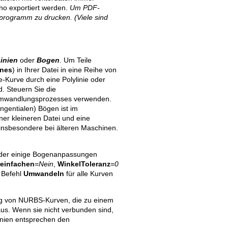
no exportiert werden.
Um PDF-
rprogramm zu drucken. (Viele sind
inien
oder
Bogen
. Um Teile
ines
) in Ihrer Datei in eine Reihe von
e-Kurve durch eine Polylinie oder
d. Steuern Sie die
 Umwandlungsprozesses verwenden.
ngentialen) Bögen ist im
ner kleineren Datei und eine
insbesondere bei älteren Maschinen.
der einige Bogenanpassungen
einfachen
=
Nein
,
WinkelToleranz
=
0
 Befehl
Umwandeln
für alle Kurven
g von NURBS-Kurven, die zu einem
s. Wenn sie nicht verbunden sind,
inien entsprechen den