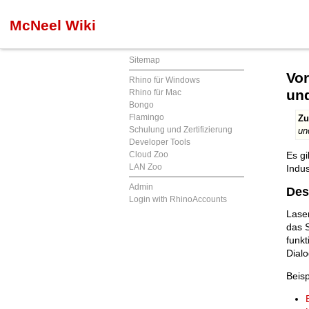
McNeel Wiki
Sitemap
Vor
Rhino für Windows
un
Rhino für Mac
Bongo
Flamingo
Zu
Schulung und Zertifizierung
un
Developer Tools
Cloud Zoo
Es g
LAN Zoo
Indu
Admin
Des
Login with RhinoAccounts
Lase
das 
funkt
Dial
Beisp