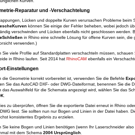
rünglichen Kurven.
metrie-Reparatur und -Verschachtelung
lappungen, Lücken und doppelte Kurven verursachen Probleme beim S
escheKurven
können Sie einige der Fehler beheben, wobei jedoch üb
tändig verschwinden und Lücken ebenfalls nicht geschlossen werden. B
eSchließen
in Rhino eine schnelle Lösung für offene Kurven sein, die
orsicht verwenden.)
Sie viele Profile auf Standardplatten verschachteln müssen, schauen 
eide in Rhino laufen. Seit 2014 hat
RhinoCAM
ebenfalls ein Verschach
rt-Einstellungen
die Geometrie korrekt vorbereitet ist, verwenden Sie die Befehle
Expo
en Sie das AutoCAD DXF- oder DWG-Dateiformat, benennen Sie die Dat
 das Auswahlfeld für die Schemata angezeigt wird, wählen Sie das S
OK
.
es zu überprüfen, öffnen Sie die exportierte Datei erneut in Rhino od
DWG liest. Sie sollten nun nur Bogen und Linien in der Datei haben. Di
chst konsistentes Ergebnis zu erzielen.
 Sie keine Bogen und Linien benötigen (wenn Ihr Laserschneider als
inmal mit dem Schema
2004 Ursprünglich
.