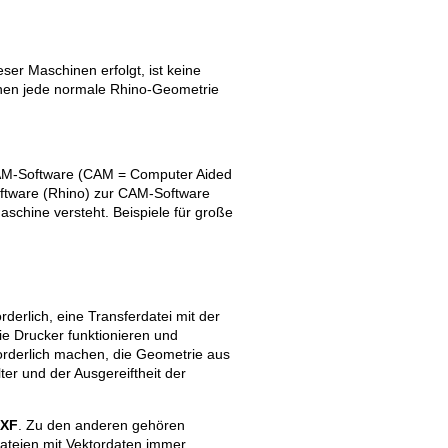
ser Maschinen erfolgt, ist keine
nen jede normale Rhino-Geometrie
Old revisions
 CAM-Software (CAM = Computer Aided
oftware (Rhino) zur CAM-Software
aschine versteht. Beispiele für große
Show pagesource
rderlich, eine Transferdatei mit der
e Drucker funktionieren und
forderlich machen, die Geometrie aus
er und der Ausgereiftheit der
DXF
. Zu den anderen gehören
ateien mit Vektordaten immer