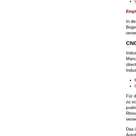
Empf
In de
Boge
verw
CNC
Indu
Manu
übert
Indus
Für d
zu s
prakt
Rhin
verw
Das i
Auto