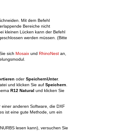
chneiden. Mit dem Befehl
erlappende Bereiche nicht
ei kleinen Lücken kann der Befehl
 geschlossen werden müssen. (Bitte
Sie sich
Mosaix
und
RhinoNest
an,
telungsmodul.
rtieren
oder
SpeichernUnter
.
ei und klicken Sie auf
Speichern
.
chema
R12 Natural
und klicken Sie
er einer anderen Software, die DXF
es ist eine gute Methode, um ein
o NURBS lesen kann), versuchen Sie