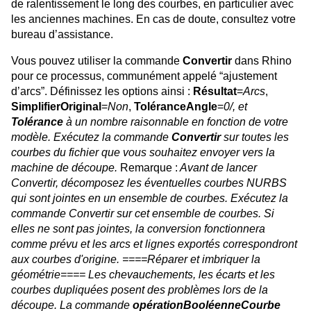
de ralentissement le long des courbes, en particulier avec
les anciennes machines. En cas de doute, consultez votre
bureau d’assistance.
Vous pouvez utiliser la commande
Convertir
dans Rhino
pour ce processus, communément appelé “ajustement
d’arcs”. Définissez les options ainsi :
Résultat
=
Arcs
,
SimplifierOriginal
=
Non
,
ToléranceAngle
=
0/, et
Tolérance
à un nombre raisonnable en fonction de votre
modèle. Exécutez la commande
Convertir
sur toutes les
courbes du fichier que vous souhaitez envoyer vers la
machine de découpe.
Remarque :
Avant de lancer
Convertir, décomposez les éventuelles courbes NURBS
qui sont jointes en un ensemble de courbes. Exécutez la
commande Convertir sur cet ensemble de courbes. Si
elles ne sont pas jointes, la conversion fonctionnera
comme prévu et les arcs et lignes exportés correspondront
aux courbes d'origine. ====Réparer et imbriquer la
géométrie==== Les chevauchements, les écarts et les
courbes dupliquées posent des problèmes lors de la
découpe. La commande
opérationBooléenneCourbe