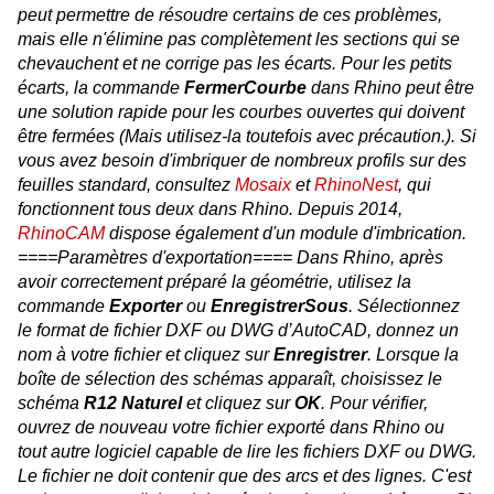
peut permettre de résoudre certains de ces problèmes,
mais elle n'élimine pas complètement les sections qui se
chevauchent et ne corrige pas les écarts. Pour les petits
écarts, la commande
FermerCourbe
dans Rhino peut être
une solution rapide pour les courbes ouvertes qui doivent
être fermées (Mais utilisez-la toutefois avec précaution.). Si
vous avez besoin d'imbriquer de nombreux profils sur des
feuilles standard, consultez
Mosaix
et
RhinoNest
, qui
fonctionnent tous deux dans Rhino. Depuis 2014,
RhinoCAM
dispose également d'un module d'imbrication.
====Paramètres d'exportation==== Dans Rhino, après
avoir correctement préparé la géométrie, utilisez la
commande
Exporter
ou
EnregistrerSous
. Sélectionnez
le format de fichier DXF ou DWG d’AutoCAD, donnez un
nom à votre fichier et cliquez sur
Enregistrer
. Lorsque la
boîte de sélection des schémas apparaît, choisissez le
schéma
R12 Naturel
et cliquez sur
OK
. Pour vérifier,
ouvrez de nouveau votre fichier exporté dans Rhino ou
tout autre logiciel capable de lire les fichiers DXF ou DWG.
Le fichier ne doit contenir que des arcs et des lignes. C'est