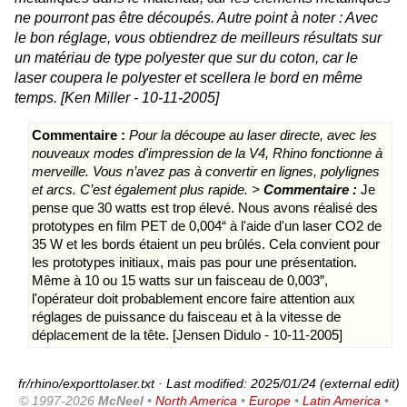
ne pourront pas être découpés. Autre point à noter : Avec
le bon réglage, vous obtiendrez de meilleurs résultats sur
un matériau de type polyester que sur du coton, car le
laser coupera le polyester et scellera le bord en même
temps. [Ken Miller - 10-11-2005]
Commentaire :
Pour la découpe au laser directe, avec les
nouveaux modes d'impression de la V4, Rhino fonctionne à
merveille. Vous n’avez pas à convertir en lignes, polylignes
et arcs. C’est également plus rapide. >
Commentaire :
Je
pense que 30 watts est trop élevé. Nous avons réalisé des
prototypes en film PET de 0,004“ à l'aide d'un laser CO2 de
35 W et les bords étaient un peu brûlés. Cela convient pour
les prototypes initiaux, mais pas pour une présentation.
Même à 10 ou 15 watts sur un faisceau de 0,003”,
l'opérateur doit probablement encore faire attention aux
réglages de puissance du faisceau et à la vitesse de
déplacement de la tête. [Jensen Didulo - 10-11-2005]
fr/rhino/exporttolaser.txt
· Last modified: 2025/01/24 (external edit)
© 1997-2026
McNeel
•
North America
•
Europe
•
Latin America
•