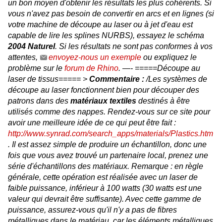
un bon moyen d'obtenir les résultats les plus cohérents. Si
vous n'avez pas besoin de convertir en arcs et en lignes (si
votre machine de découpe au laser ou à jet d'eau est
capable de lire les splines NURBS), essayez le schéma
2004 Naturel
. Si les résultats ne sont pas conformes à vos
attentes,
envoyez-nous un exemple
ou expliquez le
problème sur le
forum de Rhino
. —- =====Découpe au
laser de tissus===== >
Commentaire :
/Les systèmes de
découpe au laser fonctionnent bien pour découper des
patrons dans des
matériaux textiles
destinés à être
utilisés comme des nappes. Rendez-vous sur ce site pour
avoir une meilleure idée de ce qui peut être fait :
http://www.synrad.com/search_apps/materials/Plastics.htm
. Il est assez simple de produire un échantillon, donc une
fois que vous avez trouvé un partenaire local, prenez une
série d'échantillons des matériaux. Remarque : en règle
générale, cette opération est réalisée avec un laser de
faible puissance, inférieur à 100 watts (30 watts est une
valeur qui devrait être suffisante). Avec cette gamme de
puissance, assurez-vous qu'il n'y a pas de fibres
métalliques dans le matériau, car les éléments métalliques