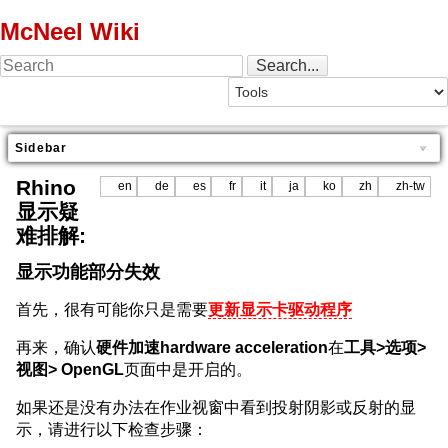
McNeel Wiki
Sidebar
Rhino
en
de
es
fr
it
ja
ko
zh
zh-tw
显示疑
难排解:
显示功能部分失效
首先，很有可能你只是需要
更新显示卡驱动程序
再来，确认
硬件加速hardware acceleration
在
工具>选项>
视图> OpenGL
页面中是开启的。
如果还是没有办法在作业视窗中看到投射阴影或反射的显
示，请进行以下检查步骤：