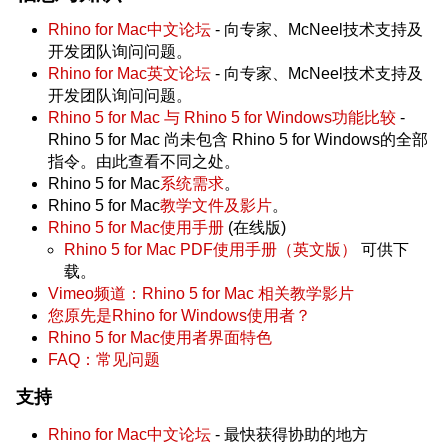
Rhino for Mac中文论坛
- 向专家、McNeel技术支持及
开发团队询问问题。
Rhino for Mac英文论坛
- 向专家、McNeel技术支持及
开发团队询问问题。
Rhino 5 for Mac 与 Rhino 5 for Windows功能比较
-
Rhino 5 for Mac 尚未包含 Rhino 5 for Windows的全部
指令。由此查看不同之处。
Rhino 5 for Mac
系统需求
。
Rhino 5 for Mac
教学文件及影片
。
Rhino 5 for Mac使用手册
(在线版)
Rhino 5 for Mac PDF使用手册（英文版）
可供下
载。
Vimeo频道：Rhino 5 for Mac 相关教学影片
您原先是Rhino for Windows使用者？
Rhino 5 for Mac使用者界面特色
FAQ：常见问题
支持
Rhino for Mac中文论坛
- 最快获得协助的地方