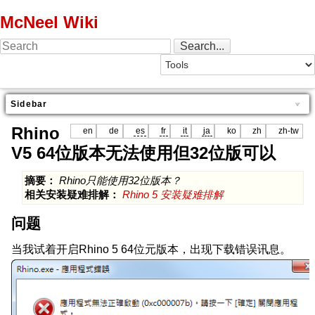
McNeel Wiki
Sidebar
Rhino
en
de
es
fr
it
ja
ko
zh
zh-tw
V5 64位版本无法使用但32位版可以
摘要：
Rhino只能使用32位版本？
相关安装疑难排解：
Rhino 5 安装疑难排解
问题
当我试着开启Rhino 5 64位元版本，出现下载错误讯息。