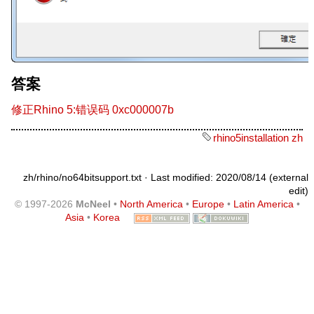
答案
修正Rhino 5:错误码 0xc000007b
rhino5installation zh
zh/rhino/no64bitsupport.txt
· Last modified: 2020/08/14 (external
edit)
© 1997-2026
McNeel
•
North America
•
Europe
•
Latin America
•
Asia
•
Korea