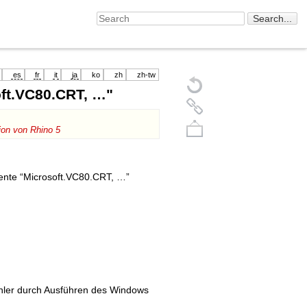
es
fr
it
ja
ko
zh
zh-tw
oft.VC80.CRT, …"
ion von Rhino 5
nente “Microsoft.VC80.CRT, …”
Back to top
hler durch Ausführen des Windows