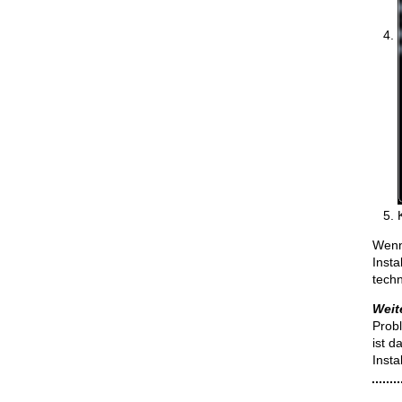
Wenn 
Insta
techn
Weit
Probl
ist 
Inst