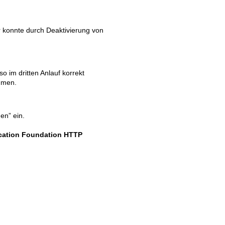
 konnte durch Deaktivierung von
Old revisions
o im dritten Anlauf korrekt
mmen.
en” ein.
ation Foundation HTTP
Show pagesource