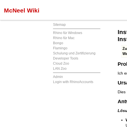
McNeel Wiki
Sitemap
Ins
Rhino für Windows
Ins
Rhino für Mac
Bongo
Flamingo
Zu
Schulung und Zertifizierung
We
Developer Tools
Pro
Cloud Zoo
LAN Zoo
Ich 
Admin
Login with RhinoAccounts
Urs
Dies 
Ant
Lösu