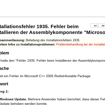
tallationsfehler 1935. Fehler beim
en
de
tallieren der Assemblykomponente "Micros
sammenfassung:
Behebung des Installationsfehlers 1935.
itere Infos zu Installationsproblemen:
Problembehandlung bei der Installat
blem
erhalte den “Fehler 1935. Fehler beim Installieren der Assemblykompo
ache
ist ein Fehler im Microsoft C++ 2005 Redistributable Package.
wort
ng 1:
Windows Update.
Mehrere Anwender haben berichtet, dass dieser Fe
Update behoben werden konnte.