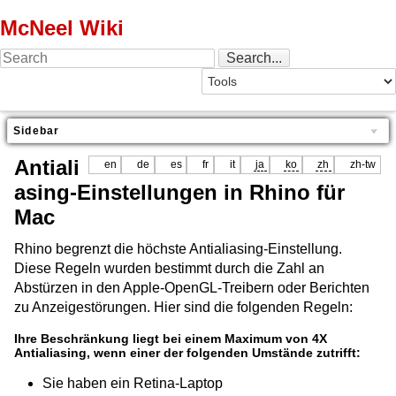
McNeel Wiki
Sidebar
Antiali
en
de
es
fr
it
ja
ko
zh
zh-tw
asing-Einstellungen in Rhino für
Mac
Rhino begrenzt die höchste Antialiasing-Einstellung.
Diese Regeln wurden bestimmt durch die Zahl an
Abstürzen in den Apple-OpenGL-Treibern oder Berichten
zu Anzeigestörungen. Hier sind die folgenden Regeln:
Ihre Beschränkung liegt bei einem Maximum von 4X
Antialiasing, wenn einer der folgenden Umstände zutrifft:
Sie haben ein Retina-Laptop