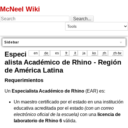
McNeel Wiki
Sidebar
Especi
en
de
es
fr
it
ja
ko
zh
zh-tw
alista Académico de Rhino - Región
de América Latina
Requerimientos
Un
Especialista Académico de Rhino
(EAR) es:
Un maestro certificado por el estado en una institución
educativa acreditada por el estado
(con un correo
electrónico oficial de la escuela)
con una
licencia de
laboratorio de Rhino 6
válida.