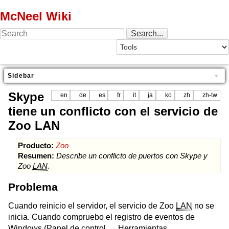
McNeel Wiki
Sidebar
Skype
en
de
es
fr
it
ja
ko
zh
zh-tw
tiene un conflicto con el servicio de
Zoo LAN
Producto:
Zoo
Resumen:
Describe un conflicto de puertos con Skype y
Zoo
LAN
.
Problema
Cuando reinicio el servidor, el servicio de Zoo
LAN
no se
inicia. Cuando compruebo el registro de eventos de
Windows (Panel de control → Herramientas