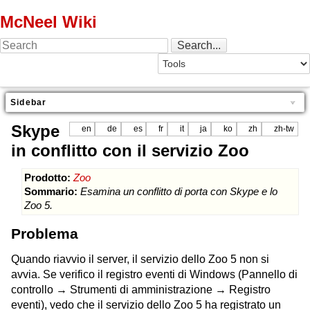
McNeel Wiki
Sidebar
Skype
en
de
es
fr
it
ja
ko
zh
zh-tw
in conflitto con il servizio Zoo
Prodotto:
Zoo
Sommario:
Esamina un conflitto di porta con Skype e lo
Zoo 5.
Problema
Quando riavvio il server, il servizio dello Zoo 5 non si
avvia. Se verifico il registro eventi di Windows (Pannello di
controllo → Strumenti di amministrazione → Registro
eventi), vedo che il servizio dello Zoo 5 ha registrato un