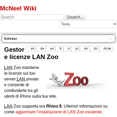
McNeel Wiki
Sidebar
Gestor
en
de
es
fr
it
ja
ko
zh
zh-tw
e licenze LAN Zoo
LAN
Zoo mantiene
le licenze sul tuo
server
LAN
privato
e consente di
condividerle tra gli
utenti di Rhino sulla tua rete.
LAN
Zoo supporta ora
Rhino 8
. Ulteriori informazioni su
come
aggiornare l'installazione di LAN Zoo esistente
.