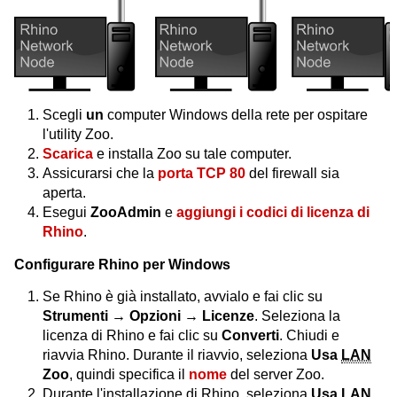
Scegli
un
computer Windows della rete per ospitare
l'utility Zoo.
Scarica
e installa Zoo su tale computer.
Assicurarsi che la
porta TCP 80
del firewall sia
aperta.
Esegui
ZooAdmin
e
aggiungi i codici di licenza di
Rhino
.
Configurare Rhino per Windows
Se Rhino è già installato, avvialo e fai clic su
Strumenti → Opzioni → Licenze
. Seleziona la
licenza di Rhino e fai clic su
Converti
. Chiudi e
riavvia Rhino. Durante il riavvio, seleziona
Usa
LAN
Zoo
, quindi specifica il
nome
del server Zoo.
Durante l'installazione di Rhino, seleziona
Usa
LAN