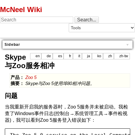
McNeel Wiki
Sidebar
Skype
en
de
es
fr
it
ja
ko
zh
zh-tw
与Zoo服务相冲
产品：
Zoo 5
摘要：
Skype与Zoo 5使用埠80相冲问题。
问题
当我重新开启我的服务器时，Zoo 5服务并未被启动。我检
查了Windows事件日志(控制台→系统管理工具→事件检视
器)，我可以看到Zoo 5服务登入错误如下：