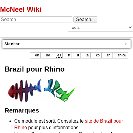
McNeel Wiki
Sidebar
en
de
es
fr
it
ja
ko
zh
zh-tw
Brazil pour Rhino
Remarques
Ce module est sorti. Consultez le
site de Brazil pour
Rhino
pour plus d'informations.