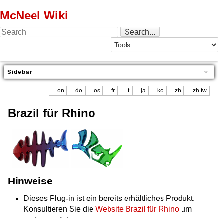
McNeel Wiki
Sidebar
en
de
es
fr
it
ja
ko
zh
zh-tw
Brazil für Rhino
Hinweise
Dieses Plug-in ist ein bereits erhältliches Produkt.
Konsultieren Sie die
Website Brazil für Rhino
um