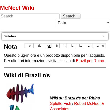
McNeel Wiki
Sidebar
Nota
en
de
es
fr
it
ja
ko
zh
zh-tw
Questo plug-in ora è un prodotto disponibile per l'acquisto.
Per ulteriori informazioni, visitate il sito di
Brazil per Rhino
.
Wiki di Brazil r/s
Wiki su Brazil r/s per Rhino
SplutterFish
/
Robert McNeel &
Associates