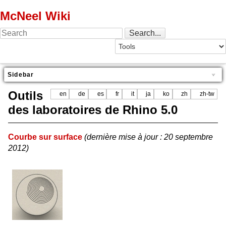
McNeel Wiki
Sidebar
Outils
en
de
es
fr
it
ja
ko
zh
zh-tw
des laboratoires de Rhino 5.0
Courbe sur surface
(dernière mise à jour : 20 septembre
2012)