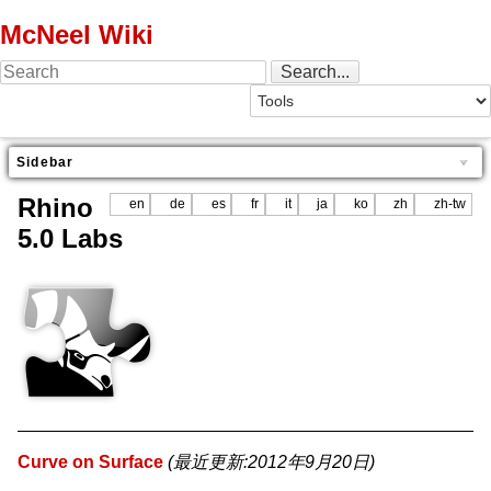
McNeel Wiki
Sidebar
Rhino
en
de
es
fr
it
ja
ko
zh
zh-tw
5.0 Labs
Curve on Surface
(最近更新:2012年9月20日)