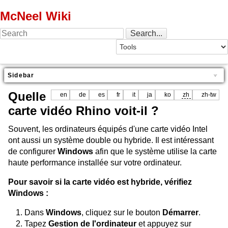
McNeel Wiki
Sidebar
Quelle
en
de
es
fr
it
ja
ko
zh
zh-tw
carte vidéo Rhino voit-il ?
Souvent, les ordinateurs équipés d'une carte vidéo Intel
ont aussi un système double ou hybride. Il est intéressant
de configurer
Windows
afin que le système utilise la carte
haute performance installée sur votre ordinateur.
Pour savoir si la carte vidéo est hybride, vérifiez
Windows :
Dans
Windows
, cliquez sur le bouton
Démarrer
.
Tapez
Gestion de l'ordinateur
et appuyez sur