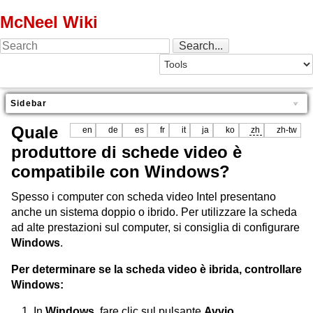
McNeel Wiki
Sidebar
Quale
en
de
es
fr
it
ja
ko
zh
zh-tw
produttore di schede video è
compatibile con Windows?
Spesso i computer con scheda video Intel presentano
anche un sistema doppio o ibrido. Per utilizzare la scheda
ad alte prestazioni sul computer, si consiglia di configurare
Windows
.
Per determinare se la scheda video è ibrida, controllare
Windows:
In
Windows
, fare clic sul pulsante
Avvio
.