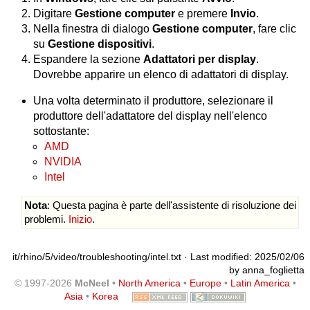
Digitare
Gestione computer
e premere
Invio
.
Nella finestra di dialogo
Gestione computer
, fare clic
su
Gestione dispositivi
.
Espandere la sezione
Adattatori per display
.
Dovrebbe apparire un elenco di adattatori di display.
Una volta determinato il produttore, selezionare il
produttore dell'adattatore del display nell'elenco
sottostante:
AMD
NVIDIA
Intel
Nota
: Questa pagina è parte dell'assistente di risoluzione dei
problemi.
Inizio
.
it/rhino/5/video/troubleshooting/intel.txt
· Last modified: 2025/02/06
by
anna_foglietta
© 1997-2026
McNeel
•
North America
•
Europe
•
Latin America
•
Asia
•
Korea