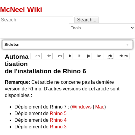
McNeel Wiki
Sidebar
Automa
en
de
es
fr
it
ja
ko
zh
zh-tw
tisation
de l'installation de Rhino 6
Remarque:
Cet article ne concerne pas la dernière
version de Rhino. D'autres versions de cet article sont
disponibles :
Déploiement de Rhino 7 : (
Windows
|
Mac
)
Déploiement de
Rhino 5
Déploiement de
Rhino 4
Déploiement de
Rhino 3