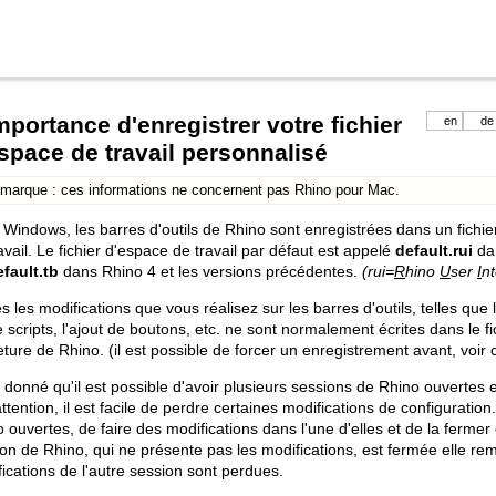
mportance d'enregistrer votre fichier
en
de
space de travail personnalisé
marque : ces informations ne concernent pas Rhino pour Mac.
Windows, les barres d'outils de Rhino sont enregistrées dans un fichier
avail. Le fichier d'espace de travail par défaut est appelé
default.rui
dan
efault.tb
dans Rhino 4 et les versions précédentes.
(rui=
R
hino
U
ser
I
nt
s les modifications que vous réalisez sur les barres d'outils, telles que
 scripts, l'ajout de boutons, etc. ne sont normalement écrites dans le fi
ture de Rhino. (il est possible de forcer un enregistrement avant, voir 
 donné qu'il est possible d'avoir plusieurs sessions de Rhino ouvertes
ttention, il est facile de perdre certaines modifications de configuration. 
 ouvertes, de faire des modifications dans l'une d'elles et de la ferme
on de Rhino, qui ne présente pas les modifications, est fermée elle rem
ications de l'autre session sont perdues.