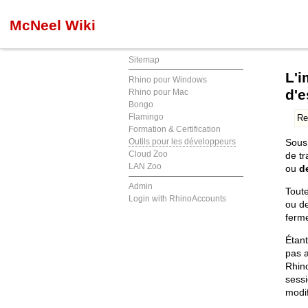
McNeel Wiki
Sitemap
L'i
Rhino pour Windows
d'e
Rhino pour Mac
Bongo
Flamingo
Re
Formation & Certification
Outils pour les développeurs
Sous 
Cloud Zoo
de tr
LAN Zoo
ou
d
Admin
Toute
Login with RhinoAccounts
ou de
ferme
Étant
pas a
Rhino
sessi
modif