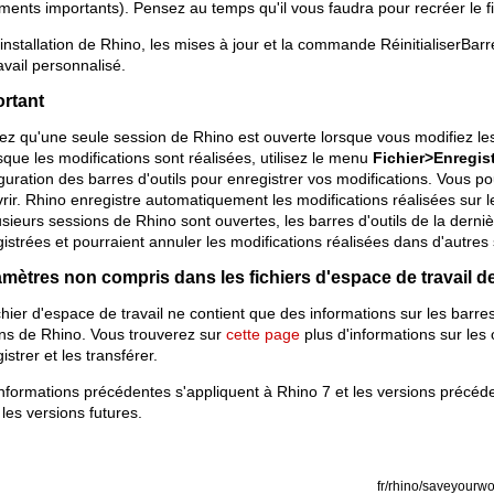
ents importants). Pensez au temps qu'il vous faudra pour recréer le fi
installation de Rhino, les mises à jour et la commande RéinitialiserBar
avail personnalisé.
rtant
iez qu'une seule session de Rhino est ouverte lorsque vous modifiez les 
sque les modifications sont réalisées, utilisez le menu
Fichier>Enregist
guration des barres d'outils pour enregistrer vos modifications. Vous 
rir. Rhino enregistre automatiquement les modifications réalisées sur les
usieurs sessions de Rhino sont ouvertes, les barres d'outils de la dern
istrées et pourraient annuler les modifications réalisées dans d'autres
mètres non compris dans les fichiers d'espace de travail d
chier d'espace de travail ne contient que des informations sur les barres d
ons de Rhino. Vous trouverez sur
cette page
plus d'informations sur les
istrer et les transférer.
nformations précédentes s'appliquent à Rhino 7 et les versions précé
les versions futures.
fr/rhino/saveyourwo