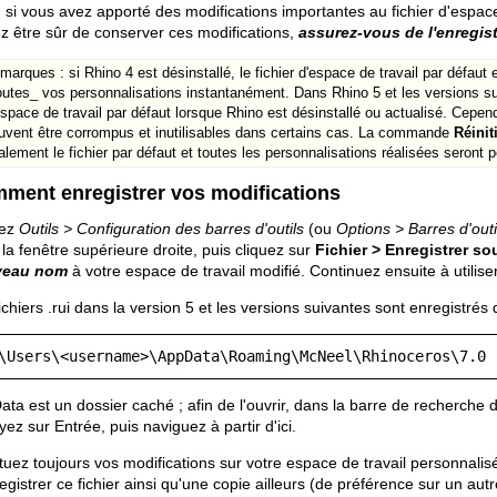
, si vous avez apporté des modifications importantes au fichier d'espace
z être sûr de conserver ces modifications,
assurez-vous de l'enregis
marques : si Rhino 4 est désinstallé, le fichier d'espace de travail par défaut
outes_ vos personnalisations instantanément. Dans Rhino 5 et les versions sui
espace de travail par défaut lorsque Rhino est désinstallé ou actualisé. Cepend
uvent être corrompus et inutilisables dans certains cas. La commande
Réinit
alement le fichier par défaut et toutes les personnalisations réalisées seront 
ment enregistrer vos modifications
rez
Outils > Configuration des barres d'outils
(ou
Options > Barres d'outi
la fenêtre supérieure droite, puis cliquez sur
Fichier > Enregistrer so
veau nom
à votre espace de travail modifié. Continuez ensuite à utiliser 
ichiers .rui dans la version 5 et les versions suivantes sont enregistrés 
\Users\<username>\AppData\Roaming\McNeel\Rhinoceros\7.0 
ta est un dossier caché ; afin de l'ouvrir, dans la barre de recherc
ez sur Entrée, puis naviguez à partir d'ici.
tuez toujours vos modifications sur votre espace de travail personna
egistrer ce fichier ainsi qu'une copie ailleurs (de préférence sur un au