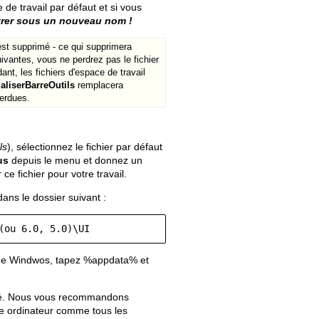
 de travail par défaut et si vous
trer sous un nouveau nom !
 est supprimé - ce qui supprimera
vantes, vous ne perdrez pas le fichier
ant, les fichiers d'espace de travail
ialiserBarreOutils
remplacera
perdues.
Old revisions
ls
), sélectionnez le fichier par défaut
us
depuis le menu et donnez un
ce fichier pour votre travail.
dans le dossier suivant :
Show pagesource
(ou 6.0, 5.0)\UI  
he de Windwos, tapez %appdata% et
lisé. Nous vous recommandons
tre ordinateur comme tous les