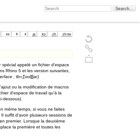
es
fr
it
ja
ko
zh
zh-tw
 spécial appelé un fichier d'espace
s Rhino 5 et les version suivantes,
erface ; tb=
T
ool
B
ar)
 l'ajout ou la modification de macros
chier d'espace de travail qu'à la
ci-dessous).
Back to top
 en même temps, si vous ne faites
Il suffit d'avoir plusieurs sessions de
r en premier. Lorsque la deuxième
place la première et toutes les