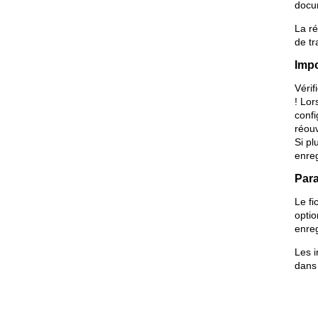
docum
La ré
de tr
Impo
Vérif
! Lor
confi
réouv
Si pl
enreg
Para
Le fi
opti
enreg
Les i
dans 