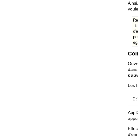
Ainsi
voule
Re
_t
d'
pe
ég
Com
Ouv
dans 
nou
Les f
C:
AppDa
appuy
Effec
d'enr