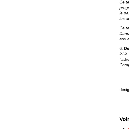
Ce te
progr
le pa
les a
Ce te
Dans 
aux a
6.
Dé
ici l
l'adr
Com
désig
Voi