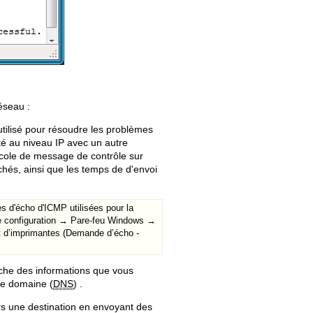
réseau :
l utilisé pour résoudre les problèmes
ité au niveau IP avec un autre
ole de message de contrôle sur
hés, ainsi que les temps de d'envoi
 d'écho d'ICMP utilisées pour la
e configuration → Pare-feu Windows →
et d’imprimantes (Demande d’écho -
he des informations que vous
de domaine (
DNS
) .
rs une destination en envoyant des