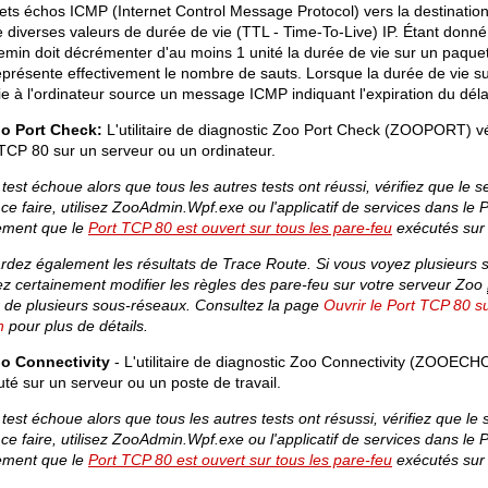
ets échos ICMP (Internet Control Message Protocol) vers la destinat
se diverses valeurs de durée de vie (TTL - Time-To-Live) IP. Étant donn
emin doit décrémenter d'au moins 1 unité la durée de vie sur un paquet 
eprésente effectivement le nombre de sauts. Lorsque la durée de vie sur
e à l'ordinateur source un message ICMP indiquant l'expiration du déla
o Port Check:
L'utilitaire de diagnostic Zoo Port Check (ZOOPORT) vé
TCP 80 sur un serveur ou un ordinateur.
 test échoue alors que tous les autres tests ont réussi, vérifiez que le 
ce faire, utilisez ZooAdmin.Wpf.exe ou l'applicatif de services dans le 
ement que le
Port TCP 80 est ouvert sur tous les pare-feu
exécutés sur 
dez également les résultats de Trace Route. Si vous voyez plusieurs s
z certainement modifier les règles des pare-feu sur votre serveur Zoo
r de plusieurs sous-réseaux. Consultez la page
Ouvrir le Port TCP 80 s
h
pour plus de détails.
o Connectivity
- L'utilitaire de diagnostic Zoo Connectivity (ZOOECHO)
té sur un serveur ou un poste de travail.
 test échoue alors que tous les autres tests ont résussi, vérifiez que le
ce faire, utilisez ZooAdmin.Wpf.exe ou l'applicatif de services dans le 
ement que le
Port TCP 80 est ouvert sur tous les pare-feu
exécutés sur 