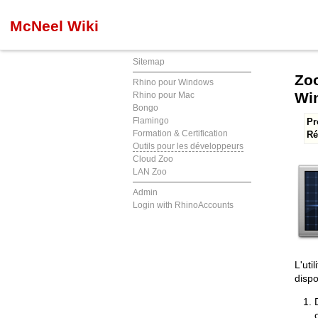
McNeel Wiki
Sitemap
Zoo
Rhino pour Windows
Wi
Rhino pour Mac
Bongo
Flamingo
Pr
Formation & Certification
Ré
Outils pour les développeurs
Cloud Zoo
LAN Zoo
Admin
Login with RhinoAccounts
L'uti
dispo