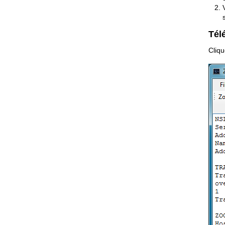
Tél
Cliq