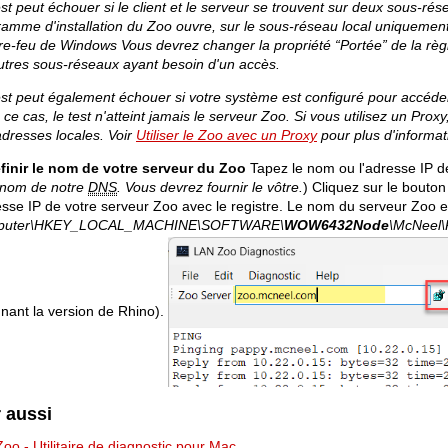
st peut échouer si le client et le serveur se trouvent sur deux sous-rése
amme d'installation du Zoo ouvre, sur le sous-réseau local uniquement,
re-feu de Windows Vous devrez changer la propriété “Portée” de la règ
utres sous-réseaux ayant besoin d'un accès.
st peut également échouer si votre système est configuré pour accéder 
ce cas, le test n'atteint jamais le serveur Zoo. Si vous utilisez un Prox
dresses locales. Voir
Utiliser le Zoo avec un Proxy
pour plus d'informat
finir le nom de votre serveur du Zoo
Tapez le nom ou l'adresse IP de
e nom de notre
DNS
. Vous devrez fournir le vôtre.
) Cliquez sur le bouto
esse IP de votre serveur Zoo avec le registre. Le nom du serveur Zoo e
puter\HKEY_LOCAL_MACHINE\SOFTWARE\
WOW6432Node
\McNeel\
nant la version de Rhino).
r aussi
Zoo - Utilitaire de diagnostic pour Mac