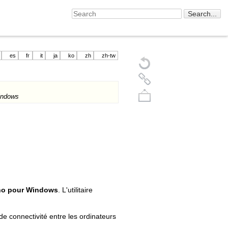
es
fr
it
ja
ko
zh
zh-tw
Windows
Back to top
no pour Windows
. L'utilitaire
de connectivité entre les ordinateurs