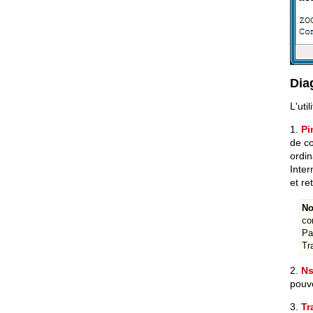
Dia
L'uti
1.
Pi
de co
ordi
Inter
et re
No
co
Pa
Tr
2.
Ns
pouve
3.
Tr