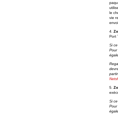
paqu
utili
le ch
vie r
envoi
4.
Zo
Port 
Si ce
Pour 
égal
Regar
devre
parti
Nets
5.
Zo
exécu
Si ce
Pour 
égal