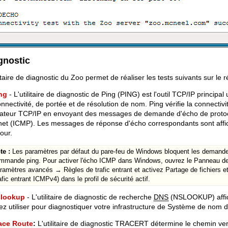
gnostic
litaire de diagnostic du Zoo permet de réaliser les tests suivants sur le 
ng
- L'utilitaire de diagnostic de Ping (PING) est l'outil TCP/IP principa
nnectivité, de portée et de résolution de nom. Ping vérifie la connectiv
nateur TCP/IP en envoyant des messages de demande d'écho de protoc
net (ICMP). Les messages de réponse d'écho correspondants sont affic
tour.
te :
Les paramètres par défaut du pare-feu de Windows bloquent les demandes
mmande ping. Pour activer l'écho ICMP dans Windows, ouvrez le Panneau d
ramètres avancés → Règles de trafic entrant et activez Partage de fichiers 
afic entrant ICMPv4) dans le profil de sécurité actif.
lookup
- L'utilitaire de diagnostic de recherche
DNS
(NSLOOKUP) affic
z utiliser pour diagnostiquer votre infrastructure de Système de nom 
ace Route
:
L'utilitaire de diagnostic TRACERT détermine le chemin ve