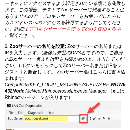
ーネットにアクセスするよう設定されている場合も失敗し
ます。この場合、テストでZooサーバーに到達することは
ありませんので、プロキシサーバーをお使いでしたらロー
カルアドレスへのアクセスを許可するようにしてくださ
い。詳細は
プロキシサーバーを使ってZooを使用する
を
ご覧ください。
6.
Zooサーバーの名前を設定:
Zooサーバーの名前または
IPを入力します。(
画像は弊社のDNS名ですので、ご自身
のZooサーバー名またはIPをお確かめの上、入力してくだ
さい。
) ボタンをピックしてZooサーバー名またはIPをレ
ジストリと照合します。 Zooサーバー名はこちらに書き込
まれます:
Computer\HKEY_LOCAL_MACHINE\SOFTWARE\
WOW6
432Node
\McNeel\Rhinoceros\x\License Manager
（
x
には
Rhinoのバージョンが入ります）