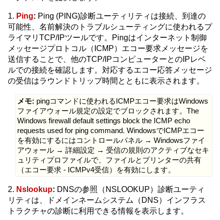
1.
Ping
:
Ping (PING)診断ユーティリティは接続、到達の
可能性、名前解決のトラブルシューティングに使われるプ
ライマリTCP/IPツールです。Pingはインターネット制御
メッセージプロトコル（ICMP）エコー要求メッセージを
送信することで、他のTCP/IPコンピューターとのIPレベ
ルでの接続を確認します。対応するエコー応答メッセージ
の受信はラウンドトリップ時間とともに表示されます。
メモ:
pingコマンドに使われるICMPエコー要求はWindows
ファイアウォール規定の設定でブロックされます。The
Windows firewall default settings block the ICMP echo
requests used for ping command. WindowsでICMPエコー
を有効にするにはコントロールパネル → Windowsファイ
アウォール → 詳細設定 → 受信の規則のアクティブなセキ
ュリティプロファイルで、ファイルとプリンターの共有
（エコー要求 - ICMPv4受信）を有効にします。
2.
Nslookup
:
DNSの参照（NSLOOKUP）診断ユーティ
リティは、ドメインネームシステム（DNS）インフラス
トラクチャの診断に利用できる情報を表示します。