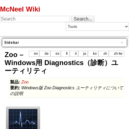
McNeel Wiki
Sidebar
Zoo –
en
de
es
fr
it
ja
ko
zh
zh-tw
Windows用 Diagnostics（診断）ユ
ーティリティ
製品:
Zoo
要約:
Windows版 Zoo Diagnostics ユーティリティについて
の説明