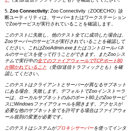
5.
Zoo Connectivity:
Zoo Connectivity（ZOOECHO）診
断ユーティリティは、サーバーまたはワークステーション
でZooサービスが実行されていることを確認します。
このテストに失敗し、他のテスト全てに成功した場合は、
Zooサーバーのサービスが実行されていることを確認して
ください。これはZooAdmin.exeまたはコントロールパネ
ルのサービスを使って行うことができます。またZooシス
テムで実行中の
全てのファイアウォールでTCPポート80
が開かれていること
（受信/送信トラフィックとも）を確
認してください。
このテストはクライアントとサーバーが異なるサブネット
にある場合、失敗します。デフォルトでZooインストーラ
ーは、ローカルサブネットのみのポート80上のZooサービ
スにWindowsファイアウォールを開きます。アクセスが
必要な他のサブネット全てを許可する場合はファイアウォ
ール規則の変更が必要です。
このテストはシステムが
プロキシサーバー
を使ってインタ