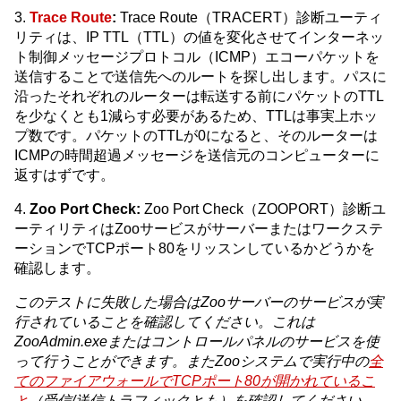
3.
Trace Route
:
Trace Route（TRACERT）診断ユーティ
リティは、IP TTL（TTL）の値を変化させてインターネッ
ト制御メッセージプロトコル（ICMP）エコーパケットを
送信することで送信先へのルートを探し出します。パスに
沿ったそれぞれのルーターは転送する前にパケットのTTL
を少なくとも1減らす必要があるため、TTLは事実上ホッ
プ数です。パケットのTTLが0になると、そのルーターは
ICMPの時間超過メッセージを送信元のコンピューターに
返すはずです。
4.
Zoo Port Check:
Zoo Port Check（ZOOPORT）診断ユ
ーティリティはZooサービスがサーバーまたはワークステ
ーションでTCPポート80をリッスンしているかどうかを
確認します。
このテストに失敗した場合はZooサーバーのサービスが実
行されていることを確認してください。これは
ZooAdmin.exeまたはコントロールパネルのサービスを使
って行うことができます。またZooシステムで実行中の
全
てのファイアウォールでTCPポート80が開かれているこ
と
（受信/送信トラフィックとも）を確認してください。