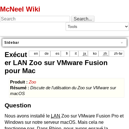
McNeel Wiki
Sidebar
Exécut
en
de
es
fr
it
ja
ko
zh
zh-tw
er LAN Zoo sur VMware Fusion
pour Mac
Produit :
Zoo
Résumé :
Discute de l'utilisation du Zoo sur VMware sur
macOS
Question
Nous avons installé le
LAN
Zoo sur VMware Fusion Pro et
Windows sur notre serveur macOS. Mais cela ne
fonctionne pas. Dans Rhino, nous avons essayé la