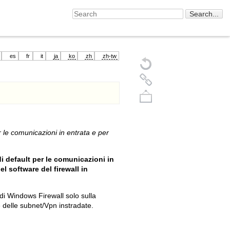
es
fr
it
ja
ko
zh
zh-tw
 le comunicazioni in entrata e per
di default per le comunicazioni in
 software del firewall in
Back to top
di Windows Firewall solo sulla
 delle subnet/Vpn instradate.