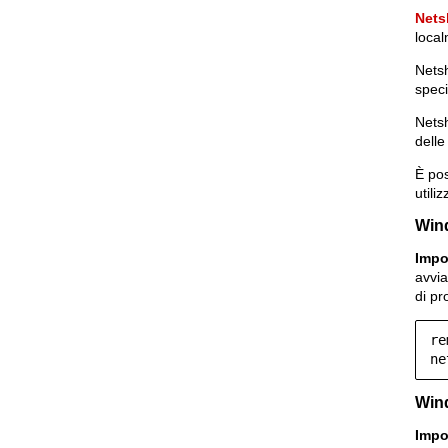
Nets
local
Netsh
speci
Netsh
delle
È pos
util
Win
Impo
avvia
di pr
re
ne
Wind
Impo