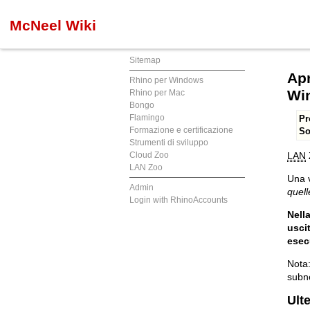
McNeel Wiki
Sitemap
Apr
Rhino per Windows
Wi
Rhino per Mac
Bongo
Flamingo
Pr
Formazione e certificazione
So
Strumenti di sviluppo
Cloud Zoo
LAN
LAN Zoo
Una v
Admin
quell
Login with RhinoAccounts
Nell
usci
esec
Nota:
subne
Ulte