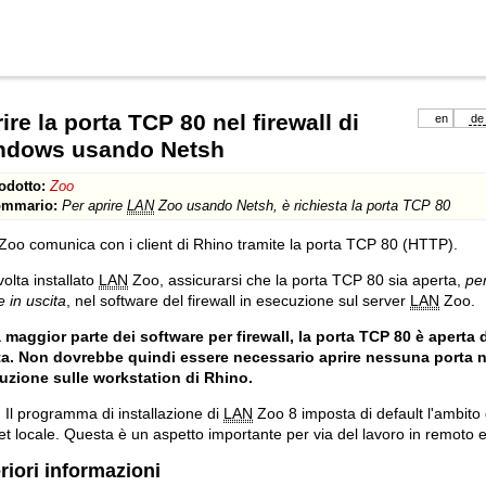
ire la porta TCP 80 nel firewall di
en
de
ndows usando Netsh
odotto:
Zoo
mmario:
Per aprire
LAN
Zoo usando Netsh, è richiesta la porta TCP 80
Zoo comunica con i client di Rhino tramite la porta TCP 80 (HTTP).
olta installato
LAN
Zoo, assicurarsi che la porta TCP 80 sia aperta,
per
e in uscita
, nel software del firewall in esecuzione sul server
LAN
Zoo.
a maggior parte dei software per firewall, la porta TCP 80 è aperta 
ta. Non dovrebbe quindi essere necessario aprire nessuna porta nel
uzione sulle workstation di Rhino.
 Il programma di installazione di
LAN
Zoo 8 imposta di default l'ambito 
t locale. Questa è un aspetto importante per via del lavoro in remoto e
riori informazioni