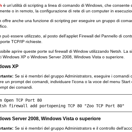
h
è un'utilità di scripting a linea di comando di Windows, che consente d
mente o in remoto, la configurazione di rete di un computer in esecuzio
 offre anche una funzione di scripting per eseguire un gruppo di coma
fico.
 può essere utilizzato, al posto dell'applet Firewall del Pannello di cont
 porte TCP/IP richieste.
sibile aprire queste porte sul firewall di Window utilizzando Netsh. La 
izzi Windows XP o Windows Server 2008, Windows Vista o superiore.
dows XP
rtante:
Se si è membri del gruppo Administrators, eseguire i comandi 
re un prompt dei comandi, individuare l'icona o la voce del menu Start
ompt dei comandi.
m Open TCP Port 80

tsh firewall add portopening TCP 80 "Zoo TCP Port 80"
ows Server 2008, Windows Vista o superiore
rtante:
Se si è membri del gruppo Administrators e il controllo dell'acco