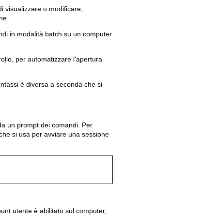
i visualizzare o modificare,
ne.
ndi in modalità batch su un computer
rollo, per automatizzare l'apertura
Old revisions
sintassi è diversa a seconda che si
da un prompt dei comandi. Per
 che si usa per avviare una sessione
Show pagesource
unt utente è abilitato sul computer,