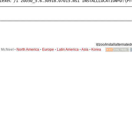
iexec /i zoo50_5.6.30918.07015.msi INSTALLLOCATION=D:\Pr
it/zoo/installalternatedr
6
McNeel
•
North America
•
Europe
•
Latin America
•
Asia
•
Korea