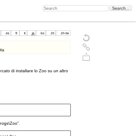
es
fr
it
ja
ko
zh
zh-tw
ita.
rcato di installare lo Zoo su un altro
Back to top
Progs\Zoo”.