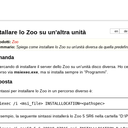
tallare lo Zoo su un'altra unità
en
de
odotti:
Zoo
mmario:
Spiega come installare lo Zoo su un'unità diversa da quella predefin
manda
ercando di installare il server dello Zoo su un'unità disco diversa. Ho ce
orso via
msiexec.exe
, ma si installa sempre in “Programmi”.
posta
ntassi per installare lo Zoo in un percorso diverso è:
iexec /i <msi_file> INSTALLLOCATION=<pathspec>
sempio, la seguente sintassi installerà lo Zoo 5 SR6 nella cartella “D:\