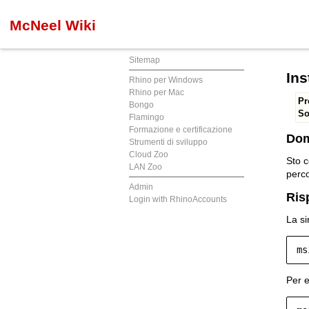
McNeel Wiki
Sitemap
Ins
Rhino per Windows
Rhino per Mac
Pr
Bongo
So
Flamingo
Formazione e certificazione
Do
Strumenti di sviluppo
Cloud Zoo
Sto c
LAN Zoo
perc
Admin
Ris
Login with RhinoAccounts
La si
ms
Per e