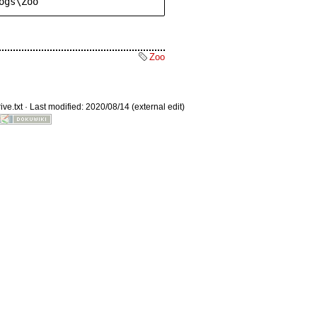
ogs\Zoo
Zoo
Old revisions
ive.txt
· Last modified: 2020/08/14 (external edit)
Show pagesource