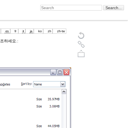
es
fr
it
ja
ko
zh
zh-tw
조하세요.:
Back to top