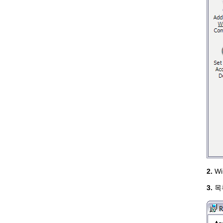
2.
Wi
3.
목