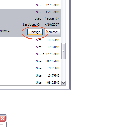
Old revisions
Show pagesource