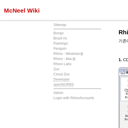
McNeel Wiki
Sitemap
Rh
Bongo
Brazil r/s
기존에
Flamingo
Penguin
Rhino - Windows용
Rhino - Mac용
1.
CD
Rhino Labs
Zoo
Cloud Zoo
Developer
openNURBS
Admin
Login with RhinoAccounts