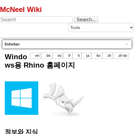
McNeel Wiki
Sidebar
Windo
en
de
es
fr
it
ja
ko
zh
zh-tw
ws용 Rhino 홈페이지
정보와 지식