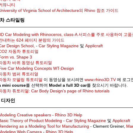
커뮤니티
University of Virginia School of Architecture의 Rhino 참조 가이드
차 스타일링
3D Car Modeling with Rhinoceros, class-A 서피스를 주로 사용하
안내하는 624 페이지 분량의 가이드
Car Design School,
-
Car Styling Magazine
및
Applicraft
CO2 자동차 튜토리얼
Form vs. Shape 3
자동차 바퀴 동영상 튜토리얼
Five Car Modeling Concepts WT-Design
자동차 범퍼 튜토리얼
자동차 모델링 튜토리얼
이 동영상을 보시려면
www.rhino3D.TV
에 로그
a mini course
를 선택하여
Model a full 3D car
를 찾으시기 바랍니다.
자동차 튜토리얼: Car Body Design's page of Rhino tutorials
 디자인
Modeling Creative speakers
-
Rhino 3D Help
Basic Theory of Product Modeling
-
Car Styling Magazine
및
Applicraft
Rendering as a Modeling Tool for Manufacturing
- Clement Greiner,
Mar
Modeling Web Camera
-
Rhino 3D Help