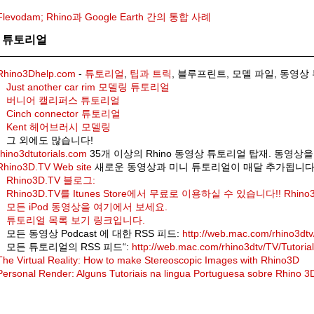
Flevodam; Rhino과 Google Earth 간의 통합 사례
 튜토리얼
Rhino3Dhelp.com
-
튜토리얼
,
팁과 트릭
, 블루프린트, 모델 파일, 동영상
Just another car rim 모델링 튜토리얼
버니어 캘리퍼스 튜토리얼
Cinch connector 튜토리얼
Kent 헤어브러시 모델링
그 외에도 많습니다!
rhino3dtutorials.com
35개 이상의 Rhino 동영상 튜토리얼 탑재. 동영상
Rhino3D.TV Web site
새로운 동영상과 미니 튜토리얼이 매달 추가됩니다
Rhino3D.TV 블로그:
Rhino3D.TV를 Itunes Store에서 무료로 이용하실 수 있습니다!! Rhin
모든 iPod 동영상을 여기에서 보세요.
튜토리얼 목록 보기 링크입니다.
모든 동영상 Podcast 에 대한 RSS 피드:
http://web.mac.com/rhino3dtv
모든 튜토리얼의 RSS 피드“:
http://web.mac.com/rhino3dtv/TV/Tutorial
The Virtual Reality: How to make Stereoscopic Images with Rhino3D
Personal Render: Alguns Tutoriais na lingua Portuguesa sobre Rhino 3