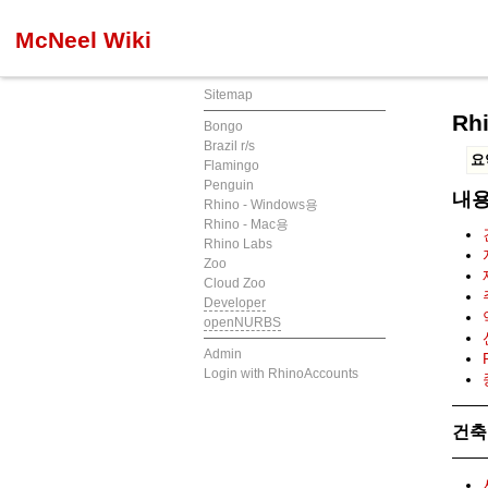
McNeel Wiki
Sitemap
Rh
Bongo
Brazil r/s
요
Flamingo
Penguin
내
Rhino - Windows용
Rhino - Mac용
Rhino Labs
Zoo
Cloud Zoo
Developer
openNURBS
Admin
Login with RhinoAccounts
건축