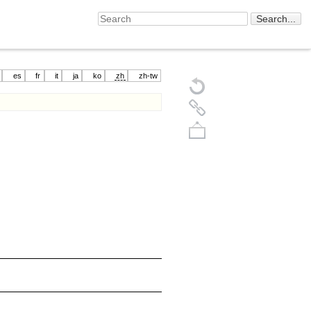
es
fr
it
ja
ko
zh
zh-tw
Back to top