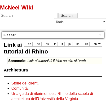
McNeel Wiki
Sidebar
Link ai
en
de
es
fr
it
ja
ko
zh
zh-tw
tutorial di Rhino
Sommario:
Link ai tutorial di Rhino su altri siti web.
Architettura
Storie dei clienti
.
Comunità
.
Una guida di riferimento su Rhino della scuola di
architettura dell'Università della Virginia
.