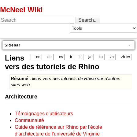
McNeel Wiki
Sidebar
Liens
en
de
es
fr
it
ja
ko
zh
zh-tw
vers des tutoriels de Rhino
Résumé :
liens vers des tutoriels de Rhino sur d'autres
sites web.
Architecture
Témoignages d'utilisateurs
Communauté
Guide de référence sur Rhino par l'école
d'architecture de l'université de Virginie