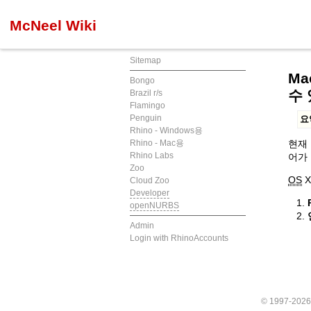
McNeel Wiki
Sitemap
Ma
Bongo
수
Brazil r/s
Flamingo
Penguin
요
Rhino - Windows용
Rhino - Mac용
현재 
Rhino Labs
어가 
Zoo
OS
X
Cloud Zoo
Developer
openNURBS
Admin
Login with RhinoAccounts
© 1997-202