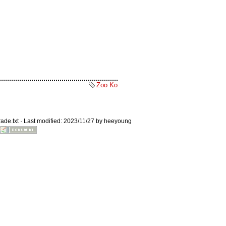
Old revisions
Zoo Ko
ade.txt
· Last modified: 2023/11/27 by
heeyoung
Show pagesource