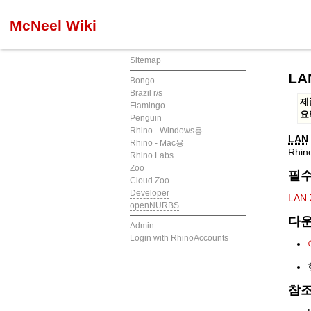
McNeel Wiki
Sitemap
LA
Bongo
Brazil r/s
제
Flamingo
요
Penguin
Rhino - Windows용
LAN
Rhino - Mac용
Rhi
Rhino Labs
Zoo
필수
Cloud Zoo
Developer
LAN
openNURBS
다운
Admin
Login with RhinoAccounts
참조