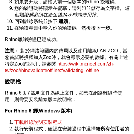
如果要升級，請輸入前一個版本的Rhino 授權碼。
您的驗證碼將顯示在螢幕，請列印並儲存為文字檔。
這
個驗證碼必須在產生後24小時內使用掉。
回到離線系統並按下
繼續
。
在驗證精靈中輸入你的驗證碼，然後按
下一步
。
Rhino離線驗證已經成功。
注意：
對於網路範圍內的佈局以及使用離線LAN ZOO，當
您嘗試將授權加入Zoo時，就會顯示必要的數據。有關上述
特定Zoo的說明，請參閱
https://wiki.mcneel.com/zh-
tw/zoo/rhinovalidateoffline#validating_offline
說明檔
Rhino 6 & 7 說明文件為線上文件，如想在網路離線時使
用，則需要安裝離線版本說明檔：
For Rhino 6 (限Windows 版本)
下載離線說明安裝程式
執行安裝程式，確認在安裝過程中選擇
給所有使用者
的