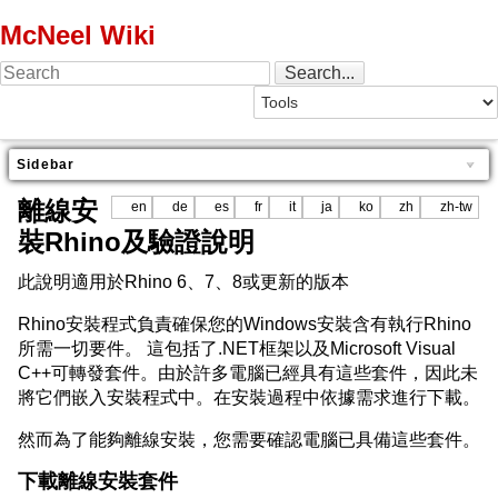
McNeel Wiki
Sidebar
離線安
en
de
es
fr
it
ja
ko
zh
zh-tw
裝Rhino及驗證說明
此說明適用於Rhino 6、7、8或更新的版本
Rhino安裝程式負責確保您的Windows安裝含有執行Rhino
所需一切要件。 這包括了.NET框架以及Microsoft Visual
C++可轉發套件。由於許多電腦已經具有這些套件，因此未
將它們嵌入安裝程式中。在安裝過程中依據需求進行下載。
然而為了能夠離線安裝，您需要確認電腦已具備這些套件。
下載離線安裝套件