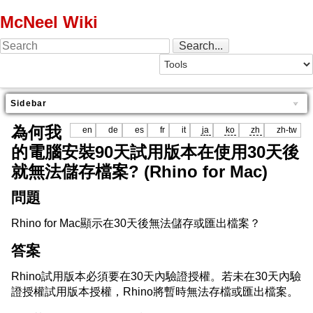
McNeel Wiki
Sidebar
為何我
en
de
es
fr
it
ja
ko
zh
zh-tw
的電腦安裝90天試用版本在使用30天後
就無法儲存檔案? (Rhino for Mac)
問題
Rhino for Mac顯示在30天後無法儲存或匯出檔案？
答案
Rhino試用版本必須要在30天內驗證授權。若未在30天內驗
證授權試用版本授權，Rhino將暫時無法存檔或匯出檔案。