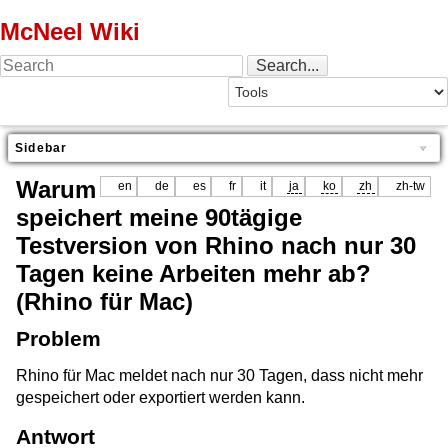
McNeel Wiki
Sidebar
Warum
en
de
es
fr
it
ja
ko
zh
zh-tw
speichert meine 90tägige
Testversion von Rhino nach nur 30
Tagen keine Arbeiten mehr ab?
(Rhino für Mac)
Problem
Rhino für Mac meldet nach nur 30 Tagen, dass nicht mehr
gespeichert oder exportiert werden kann.
Antwort