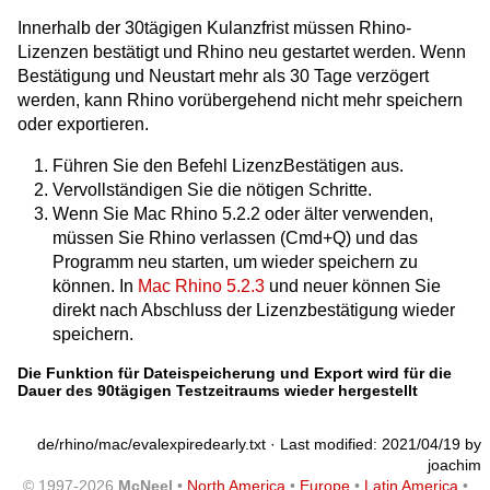
Innerhalb der 30tägigen Kulanzfrist müssen Rhino-
Lizenzen bestätigt und Rhino neu gestartet werden. Wenn
Bestätigung und Neustart mehr als 30 Tage verzögert
werden, kann Rhino vorübergehend nicht mehr speichern
oder exportieren.
Führen Sie den Befehl LizenzBestätigen aus.
Vervollständigen Sie die nötigen Schritte.
Wenn Sie Mac Rhino 5.2.2 oder älter verwenden,
müssen Sie Rhino verlassen (Cmd+Q) und das
Programm neu starten, um wieder speichern zu
können. In
Mac Rhino 5.2.3
und neuer können Sie
direkt nach Abschluss der Lizenzbestätigung wieder
speichern.
Die Funktion für Dateispeicherung und Export wird für die
Dauer des 90tägigen Testzeitraums wieder hergestellt
de/rhino/mac/evalexpiredearly.txt
· Last modified: 2021/04/19 by
joachim
© 1997-2026
McNeel
•
North America
•
Europe
•
Latin America
•