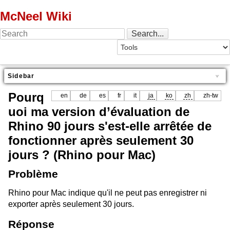
McNeel Wiki
Sidebar
Pourq
en
de
es
fr
it
ja
ko
zh
zh-tw
uoi ma version d’évaluation de
Rhino 90 jours s'est-elle arrêtée de
fonctionner après seulement 30
jours ? (Rhino pour Mac)
Problème
Rhino pour Mac indique qu'il ne peut pas enregistrer ni
exporter après seulement 30 jours.
Réponse