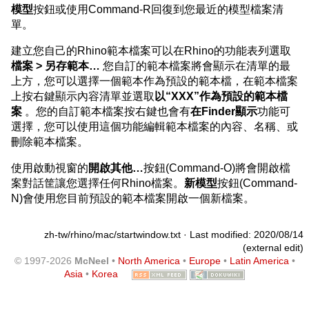
模型
按鈕或使用Command-R回復到您最近的模型檔案清
單。
建立您自己的Rhino範本檔案可以在Rhino的功能表列選取
檔案 > 另存範本…
您自訂的範本檔案將會顯示在清單的最
上方，您可以選擇一個範本作為預設的範本檔，在範本檔案
上按右鍵顯示內容清單並選取
以“XXX”作為預設的範本檔
案
。您的自訂範本檔案按右鍵也會有
在Finder顯示
功能可
選擇，您可以使用這個功能編輯範本檔案的內容、名稱、或
刪除範本檔案。
使用啟動視窗的
開啟其他…
按鈕(Command-O)將會開啟檔
案對話筐讓您選擇任何Rhino檔案。
新模型
按鈕(Command-
N)會使用您目前預設的範本檔案開啟一個新檔案。
zh-tw/rhino/mac/startwindow.txt
· Last modified: 2020/08/14
(external edit)
© 1997-2026
McNeel
•
North America
•
Europe
•
Latin America
•
Asia
•
Korea