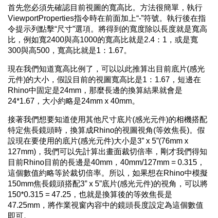
首先您必須先確認目前視圖的寬高比。方法很簡單，執行
ViewportProperties指令時在前面加上“-”符號。執行後在指
令提示列點擊“尺寸”選項。將得到的寬度除以長度就是寬高
比，例如寬2400與高1000的寬高比就是2.4：1，或是寬
300與高500，寬高比就是1：1.67。
現在我們知道寬高比例了，可以以此推算出目前底片(感光
元件)的大小，假設目前的視圖寬高比是1：1.67，短邊在
Rhino中固定是24mm，那麼長邊的換算結果就會是
24*1.67，大小約略是24mm x 40mm。
接著我們想要知道使用其他尺寸底片(感光元件)的相機搭配
特定焦長鏡頭時，換算成Rhino的視圖視角(等效焦長)。假
設現在要使用的底片(感光元件)大小是3” x 5”(76mm x
127mm)，我們可以先計算出畫面裁切倍率，剛才我們得知
目前Rhino目前的長邊是40mm，40mm/127mm = 0.315，
這個數值約略等於裁切倍率。所以，如果想在Rhino中模擬
150mm焦長鏡頭搭配3” x 5”底片(感光元件)的視角，可以將
150*0.315 = 47.25，也就是換算後的等效焦長是
47.25mm，將作業視窗內容中的鏡頭長度設定為這個數值
即可。