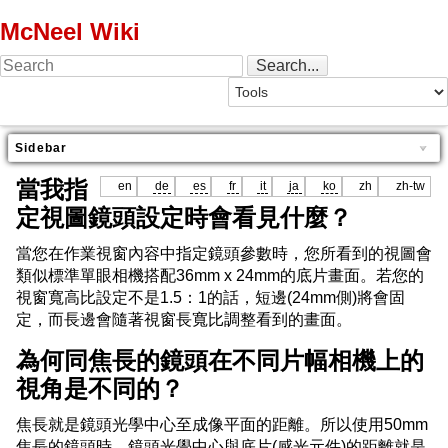
McNeel Wiki
Sidebar
當我指
en
de
es
fr
it
ja
ko
zh
zh-tw
定視圖鏡頭設定時會看見什麼？
當您在作業視窗內容中指定鏡頭參數時，您所看到的視圖會
類似標準單眼相機搭配36mm x 24mm的底片畫面。若您的
視窗寬高比設定不是1.5：1的話，短邊(24mm側)將會固
定，而長邊會隨著視窗長寬比調整看到的畫面。
為何同焦長的鏡頭在不同片幅相機上的
視角是不同的？
焦長就是鏡頭光學中心至成像平面的距離。所以使用50mm
焦長的鏡頭時，鏡頭光學中心與底片(感光元件)的距離就是