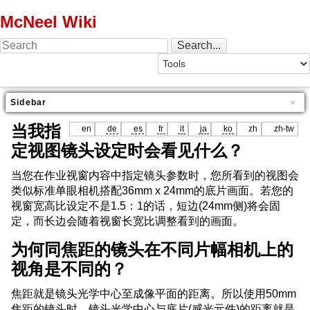
McNeel Wiki
Sidebar
当我指
en
de
es
fr
it
ja
ko
zh
zh-tw
定视图镜头设定时会看见什么？
当您在作业视窗内容中指定镜头参数时，您所看到的视图会
类似标准单眼相机搭配36mm x 24mm的底片画面。若您的
视窗宽高比设定不是1.5：1的话，短边(24mm侧)将会固
定，而长边会随着视窗长宽比调整看到的画面。
为何同焦距的镜头在不同片幅相机上的
视角是不同的？
焦距就是镜头光学中心至成像平面的距离。所以使用50mm
焦距的镜头时，镜头光学中心与底片(感光元件)的距离就是