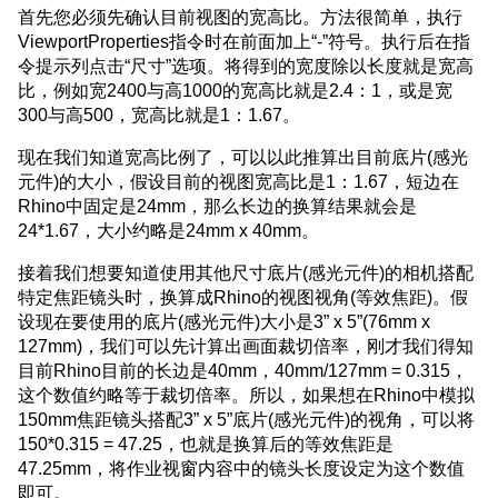
首先您必须先确认目前视图的宽高比。方法很简单，执行
ViewportProperties指令时在前面加上“-”符号。执行后在指
令提示列点击“尺寸”选项。将得到的宽度除以长度就是宽高
比，例如宽2400与高1000的宽高比就是2.4：1，或是宽
300与高500，宽高比就是1：1.67。
现在我们知道宽高比例了，可以以此推算出目前底片(感光
元件)的大小，假设目前的视图宽高比是1：1.67，短边在
Rhino中固定是24mm，那么长边的换算结果就会是
24*1.67，大小约略是24mm x 40mm。
接着我们想要知道使用其他尺寸底片(感光元件)的相机搭配
特定焦距镜头时，换算成Rhino的视图视角(等效焦距)。假
设现在要使用的底片(感光元件)大小是3” x 5”(76mm x
127mm)，我们可以先计算出画面裁切倍率，刚才我们得知
目前Rhino目前的长边是40mm，40mm/127mm = 0.315，
这个数值约略等于裁切倍率。所以，如果想在Rhino中模拟
150mm焦距镜头搭配3” x 5”底片(感光元件)的视角，可以将
150*0.315 = 47.25，也就是换算后的等效焦距是
47.25mm，将作业视窗内容中的镜头长度设定为这个数值
即可。