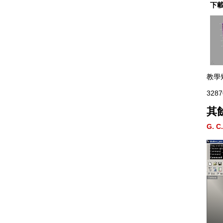
下載
教學
3287
其餘
G. 