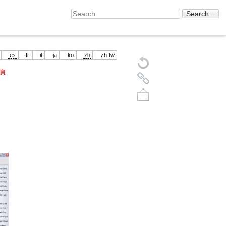
es
fr
it
ja
ko
zh
zh-tw
頁
Back to top