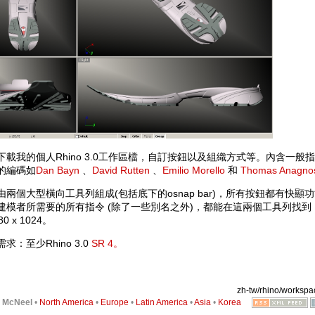
下載我的個人Rhino 3.0工作區檔，自訂按鈕以及組織方式等。內含一
的編碼如
Dan Bayn
、
David Rutten
、
Emilio Morello
和
Thomas Anagno
由兩個大型橫向工具列組成(包括底下的osnap bar)，所有按鈕都有快
建模者所需要的所有指令 (除了一些別名之外)，都能在這兩個工具列找
0 x 1024。
求：至少Rhino 3.0
SR 4。
zh-tw/rhino/workspac
6
McNeel
•
North America
•
Europe
•
Latin America
•
Asia
•
Korea