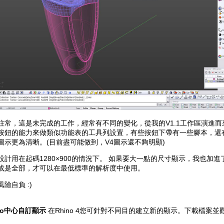
往常，這是未完成的工作，經常有不同的變化，從我的V1.1工作區演進而來
按鈕的能力來做類似功能表的工具列設置，有些按鈕下帶有一些腳本，還
圖示更為清晰。(目前盡可能做到，V4圖示還不夠明顯)
設計用在起碼1280×900的情況下。 如果要大一點的尺寸顯示，我也加
或是全部，才可以在最低標準的解析度中使用。
險自負 :)
ino中心自訂顯示
在Rhino 4您可針對不同目的建立新的顯示。下載檔案並