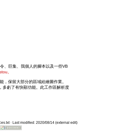
般指令、巨集、我個人的腳本以及一些VB
stou。
顯功能，保留大部分的區域給繪圖作業。
到，多虧了有快顯功能。此工作區解析度
es.txt
· Last modified: 2020/08/14 (external edit)