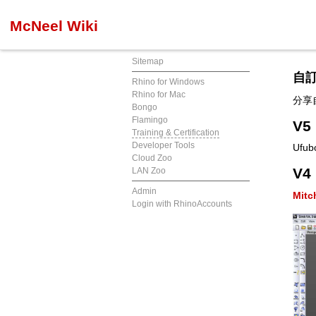
McNeel Wiki
Sitemap
自訂
Rhino for Windows
Rhino for Mac
分享
Bongo
Flamingo
V
Training & Certification
Developer Tools
Ufu
Cloud Zoo
V
LAN Zoo
Admin
Mit
Login with RhinoAccounts