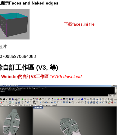
顯示Faces and Naked edges
下載faces.ini file
短片
070985970664088
自訂工作區 (V3, 等)
C. Webster的自訂V3工作區
167Kb download