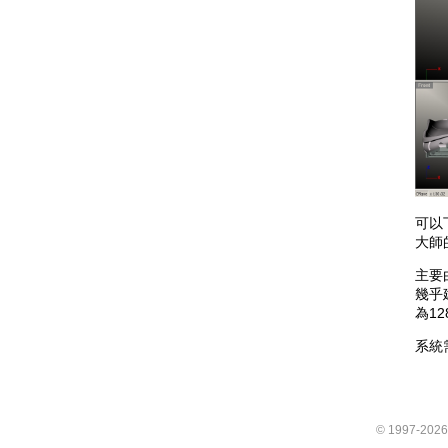
可以
大師
主要
幾乎
為128
系統需
© 1997-202