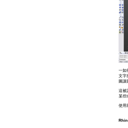
一如
文字
圖讓
這被
某些
使用風
Rh