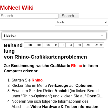
McNeel Wiki
Sidebar
Behand
en
de
es
fr
it
ja
ko
zh
zh-tw
lung
von Rhino-Grafikkartenproblemen
Zur Bestimmung, welche Grafikkarte
Rhino
in Ihrem
Computer erkennt:
Starten Sie
Rhino
.
Klicken Sie im Menü
Werkzeuge
auf
Optionen
.
Erweitern Sie den Reiter
Ansicht
(im linken Bereich
unter “Rhino-Optionen”) und klicken Sie auf
OpenGL
.
Notieren Sie sich folgende Informationen des
Abschnitts
Video-Hardware & Treiberinformation
: