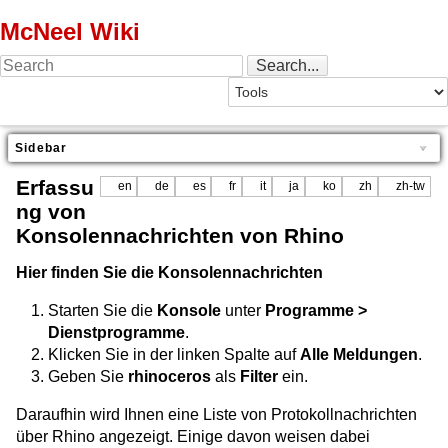
McNeel Wiki
Sidebar
Erfassu
en
de
es
fr
it
ja
ko
zh
zh-tw
ng von
Konsolennachrichten von Rhino
Hier finden Sie die Konsolennachrichten
Starten Sie die
Konsole
unter
Programme >
Dienstprogramme
.
Klicken Sie in der linken Spalte auf
Alle Meldungen
.
Geben Sie
rhinoceros
als
Filter
ein.
Daraufhin wird Ihnen eine Liste von Protokollnachrichten
über Rhino angezeigt. Einige davon weisen dabei