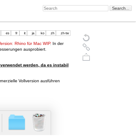
es
fr
it
ja
ko
zh
zh-tw
ersion: Rhino für Mac WIP
. In der
sserungen ausprobiert.
verwendet werden, da es instabil
merzielle Vollversion ausführen
Back to top