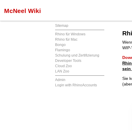
McNeel Wiki
Sitemap
Rhi
Rhino für Windows
Rhino für Mac
Wenn
Bongo
WIP-
Flamingo
Schulung und Zertifizierung
Down
Developer Tools
Rhin
Cloud Zoo
sein
LAN Zoo
Sie 
Admin
(aber
Login with RhinoAccounts