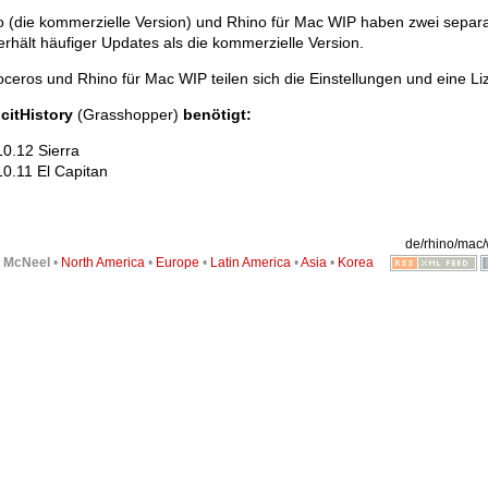
o (die kommerzielle Version) und Rhino für Mac WIP haben zwei separ
rhält häufiger Updates als die kommerzielle Version.
ceros und Rhino für Mac WIP teilen sich die Einstellungen und eine Li
icitHistory
(Grasshopper)
benötigt:
10.12 Sierra
10.11 El Capitan
de/rhino/mac/w
6
McNeel
•
North America
•
Europe
•
Latin America
•
Asia
•
Korea