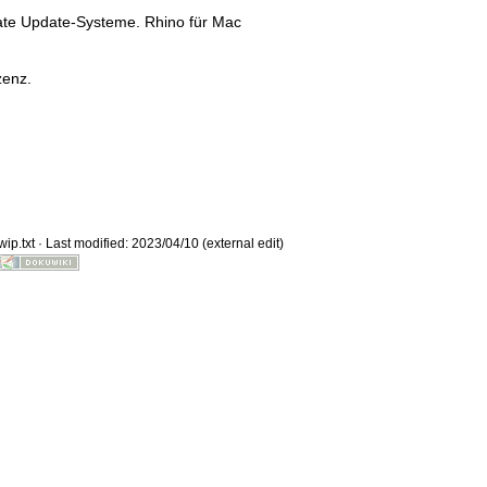
ate Update-Systeme. Rhino für Mac
zenz.
Old revisions
ip.txt
· Last modified: 2023/04/10 (external edit)
Show pagesource