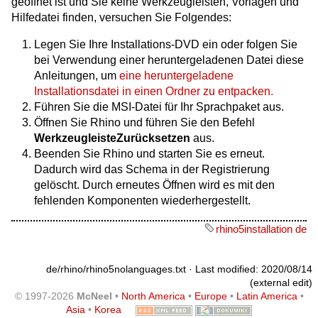
geöffnet ist und Sie keine Werkzeugleisten, Vorlagen und
Hilfedatei finden, versuchen Sie Folgendes:
Legen Sie Ihre Installations-DVD ein oder folgen Sie
bei Verwendung einer heruntergeladenen Datei diese
Anleitungen, um
eine heruntergeladene
Installationsdatei in einen Ordner zu entpacken.
Führen Sie die MSI-Datei für Ihr Sprachpaket aus.
Öffnen Sie Rhino und führen Sie den Befehl
WerkzeugleisteZurücksetzen
aus.
Beenden Sie Rhino und starten Sie es erneut.
Dadurch wird das Schema in der Registrierung
gelöscht. Durch erneutes Öffnen wird es mit den
fehlenden Komponenten wiederhergestellt.
rhino5installation de
de/rhino/rhino5nolanguages.txt
· Last modified: 2020/08/14
(external edit)
© 1997-2026
McNeel
•
North America
•
Europe
•
Latin America
•
Asia
•
Korea