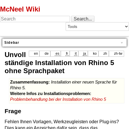
McNeel Wiki
Sidebar
Unvoll
en
de
es
fr
it
ja
ko
zh
zh-tw
ständige Installation von Rhino 5
ohne Sprachpaket
Zusammenfassung:
Installation einer neuen Sprache für
Rhino 5.
Weitere Infos zu Installationsproblemen:
Problembehandlung bei der Installation von Rhino 5
Frage
Fehlen Ihnen Vorlagen, Werkzeugleisten oder Plug-ins?
Dies kann ein Anzeichen dafür sein, dass das