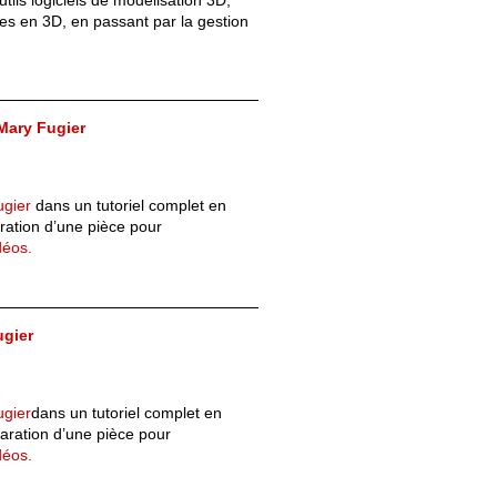
outils logiciels de modélisation 3D,
es en 3D, en passant par la gestion
Mary Fugier
gier
dans un tutoriel complet en
aration d’une pièce pour
déos.
ugier
gier
dans un tutoriel complet en
paration d’une pièce pour
déos.