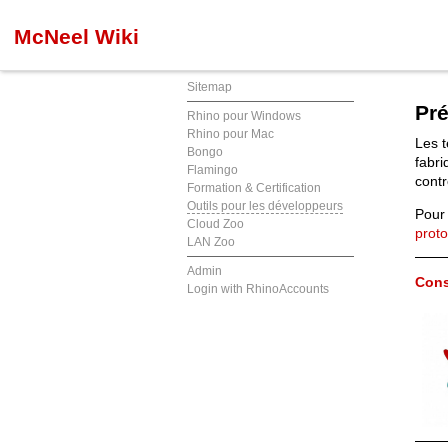
McNeel Wiki
Sitemap
Pré
Rhino pour Windows
Rhino pour Mac
Les t
Bongo
fabri
Flamingo
contr
Formation & Certification
Outils pour les développeurs
Pour 
Cloud Zoo
proto
LAN Zoo
Admin
Cons
Login with RhinoAccounts