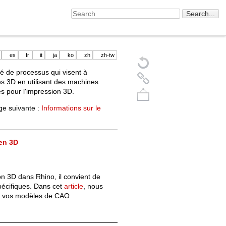
es
fr
it
ja
ko
zh
zh-tw
é de processus qui visent à
s 3D en utilisant des machines
s pour l'impression 3D.
age suivante :
Informations sur le
 en 3D
Back to top
on 3D dans Rhino, il convient de
pécifiques. Dans cet
article
, nous
er vos modèles de CAO