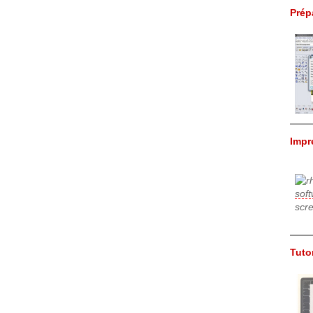
Prép
Impr
Tuto