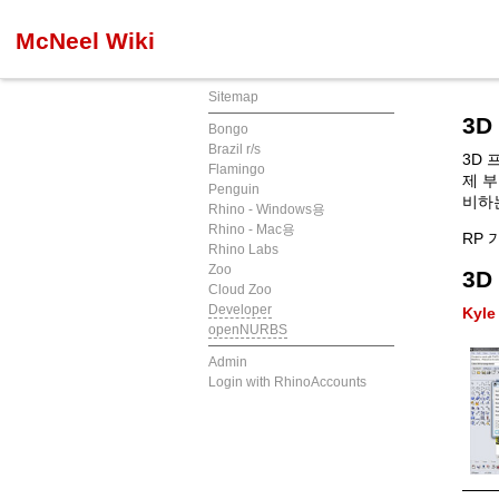
McNeel Wiki
Sitemap
3D
Bongo
Brazil r/s
3D 
Flamingo
제 
Penguin
비하
Rhino - Windows용
Rhino - Mac용
RP
Rhino Labs
Zoo
3D
Cloud Zoo
Developer
Kyl
openNURBS
Admin
Login with RhinoAccounts